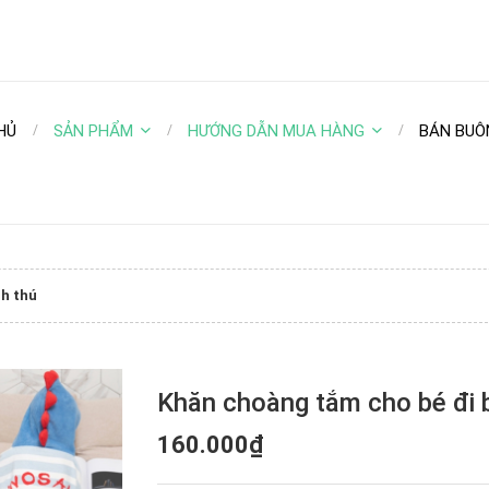
HỦ
SẢN PHẨM
HƯỚNG DẪN MUA HÀNG
BÁN BUÔ
nh thú
Khăn choàng tắm cho bé đi bơ
160.000₫