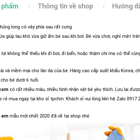
n phẩm
Thông tin về shop
Hướng dẫ
khủng long có vây phía sau rất cưng.
ừa giúp lau khô vừa giữ ấm bé sau khi bơi. Bé vừa chơi, nghỉ mệt tr
 lợi không thể thiếu khi đi bơi, đi biển, hoặc thậm chí mẹ có thể c
m ái và mềm mại cho làn da của bé. Hàng cao cấp xuất khẩu Korea, ch
 cho bé dưới 6 tuổi.
com
có rất nhiều màu, nhiều hình nhân vật bé yêu thích. Lưu lại đư
ực rẻ mua ngay tại kho sỉ tpchm. Khách sỉ vui lòng liên hệ Zalo 0917 
ẻ em
mẫu mới nhất 2020 đã về tại shop nhé.