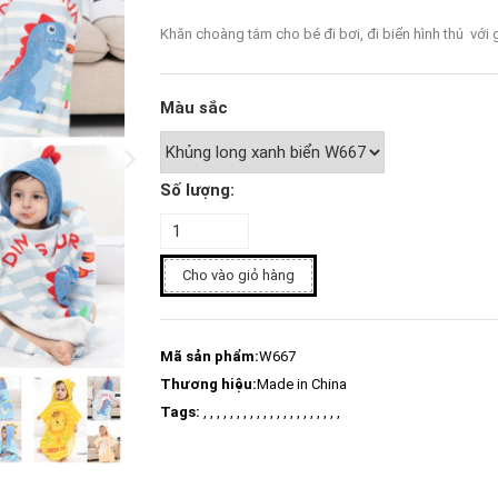
Khăn choàng tắm cho bé đi bơi, đi biển hình thú với 
Màu sắc
Số lượng:
Cho vào giỏ hàng
Mã sản phẩm:
W667
Thương hiệu:
Made in China
Tags:
, , , , , , , , , , , , , , , , , , , , ,