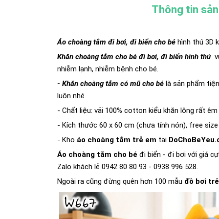
Thông tin sả
Áo choàng tắm đi bơi, đi biển cho bé
hình thú 3D 
Khăn choàng tắm cho bé đi bơi, đi biển hình thú
v
nhiễm lạnh, nhiễm bệnh cho bé.
- Khăn choàng tắm có mũ cho bé
là sản phẩm tiện
luôn nhé.
- Chất liệu: vải 100% cotton kiểu khăn lông rất ê
- Kích thước 60 x 60 cm (chưa tính nón), free size
- Kho
áo choàng tắm trẻ em
tại
DoChoBeYeu.
Áo choàng tắm cho bé
đi biển - đi bơi với giá c
Zalo khách lẻ 0942 80 80 93 - 0938 996 528.
Ngoài ra cũng đừng quên hơn 100 mẫu
đồ bơi tr