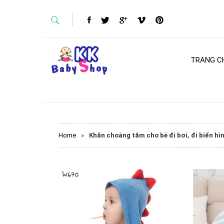
TRANG C
Home
»
Khăn choàng tắm cho bé đi bơi, đi biển hì