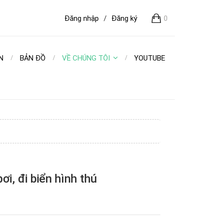
Đăng nhập
/
Đăng ký
0
N
BẢN ĐỒ
VỀ CHÚNG TÔI
YOUTUBE
i, đi biển hình thú