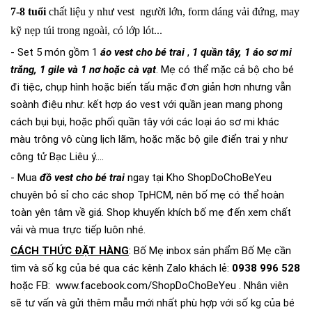
7-8 tuổi
chất liệu y như vest người lớn, form dáng vải đứng, may
kỹ nẹp túi trong ngoài, có lớp lót...
- Set 5 món gồm 1
áo vest cho bé trai
,
1 quần tây, 1 áo sơ mi
trắng, 1 gile và 1 nơ hoặc cà vạt
. Mẹ có thể mặc cả bộ cho bé
đi tiệc, chụp hình hoặc biến tấu mặc đơn giản hơn nhưng vẫn
soành điệu như: kết hợp áo vest với quần jean mang phong
cách bụi bụi, hoặc phối quần tây với các loại áo sơ mi khác
màu trông vô cùng lịch lãm, hoặc mặc bộ gile điển trai y như
công tử Bạc Liêu ý....
- Mua
đồ vest cho bé trai
ngay tại Kho ShopDoChoBeYeu
chuyên bỏ sỉ cho các shop TpHCM, nên bố mẹ có thể hoàn
toàn yên tâm về giá. Shop khuyến khích bố mẹ đến xem chất
vải và mua trực tiếp luôn nhé.
CÁCH THỨC ĐẶT HÀNG
: Bố Mẹ inbox sản phẩm Bố Mẹ cần
tìm và số kg của bé qua các kênh Zalo khách lẻ:
0938 996 528
hoặc FB:
www.facebook.com/ShopDoChoBeYeu
. Nhân viên
sẽ tư vấn và gửi thêm mẫu mới nhất phù hợp với số kg của bé