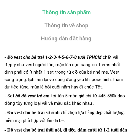
Thông tin sản phẩm
Thông tin về shop
Hướng dẫn đặt hàng
- Đồ vest cho bé trai 1-2-3-4-5-6-7-8 tuổi TPHCM
chất vải
đẹp y như vest người lớn, mặc lên cực sang xịn. Items nhất
định phải có ít nhất 1 set trong tủ đồ của bé nhé mẹ. Vest
sang trọng, lịch lãm lại vô cùng đáng yêu khi pose hình, tham
dự tiệc tùng, mùa lễ hội cuối năm hay đi chúc Tết.
- Set
bộ đồ vest trẻ em
tới tận 5 món giá chỉ từ 445-550k dao
động tùy từng loại vải và màu sắc khác nhau .
- Đồ vest cho bé trai sơ sinh
chỉ chọn lựa hàng đẹp chất lượng,
mềm mại phù hợp với làn da bé.
-
Đồ vest cho bé trai thôi nôi, đi tiệc, đám cưới từ 1-2 tuổi đến