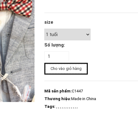
size
Số lượng:
Cho vào giỏ hàng
Mã sản phẩm:
C1447
Thương hiệu:
Made in China
Tags:
, , , , , , , , , , , ,