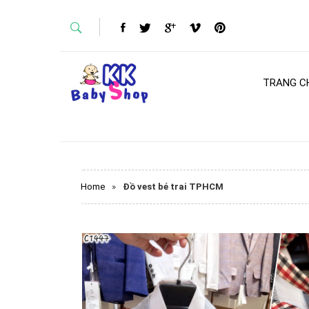
TRANG C
Home
»
Đồ vest bé trai TPHCM