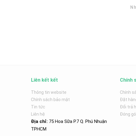
Nh
Liên kết kết
Chính 
Thông tin website
Chính s
Chính sách bảo mật
Đặt hàn
Tin tức
Đổi trả 
Liên hệ
Đóng góp
Địa chỉ:
75 Hoa Sữa P.7 Q. Phú Nhuận
TPHCM