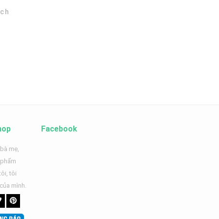
ích
hop
Facebook
 bà mẹ,
n phẩm
ôi, tôi
 của mình.