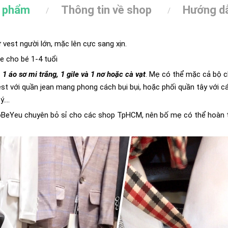
n phẩm
Thông tin về shop
Hướng dẫ
 vest người lớn, mặc lên cực sang xịn.
ze cho bé 1-4 tuổi
 1 áo sơ mi trắng, 1 gile và 1 nơ hoặc cà vạt
. Mẹ có thể mặc cả bộ c
t với quần jean mang phong cách bụi bụi, hoặc phối quần tây với cá
...
BeYeu chuyên bỏ sỉ cho các shop TpHCM, nên bố mẹ có thể hoàn t