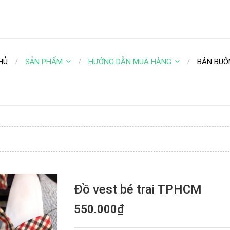
HỦ
SẢN PHẨM
HƯỚNG DẪN MUA HÀNG
BÁN BUÔ
Đồ vest bé trai TPHCM
550.000₫