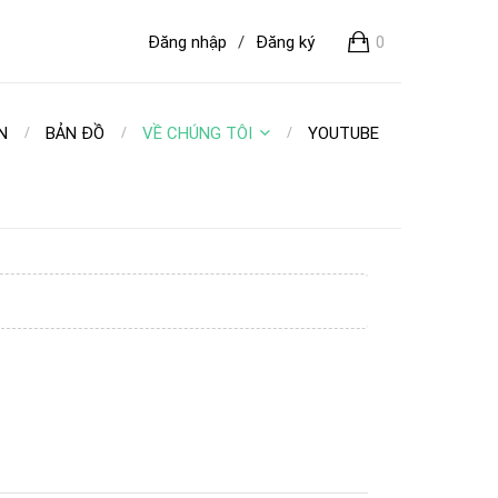
Đăng nhập
/
Đăng ký
0
N
BẢN ĐỒ
VỀ CHÚNG TÔI
YOUTUBE