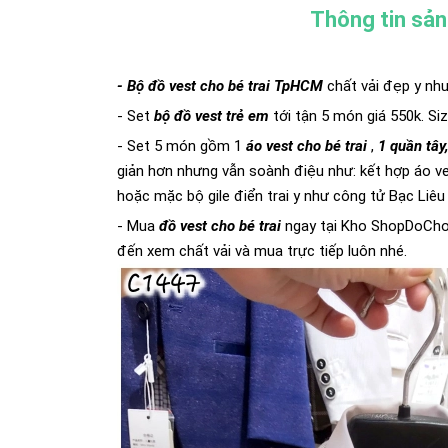
Thông tin sả
- Bộ đồ vest cho bé trai TpHCM
chất vải đẹp y như
- Set
bộ đồ vest trẻ em
tới tận 5 món giá 550k. Si
- Set 5 món gồm 1
áo vest cho bé trai
,
1 quần tây,
giản hơn nhưng vẫn soành điệu như: kết hợp áo ves
hoặc mặc bộ gile điển trai y như công tử Bạc Liêu ý.
- Mua
đồ vest cho bé trai
ngay tại Kho ShopDoCho
đến xem chất vải và mua trực tiếp luôn nhé.