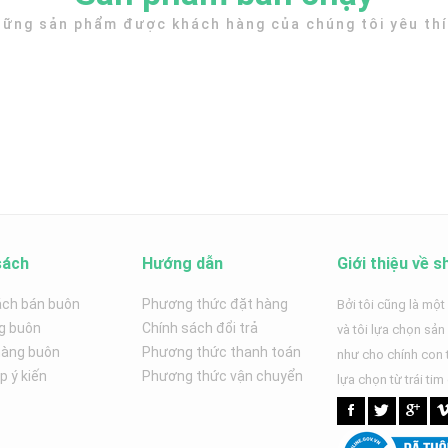
ững sản phẩm được khách hàng của chúng tôi yêu th
sách
Hướng dẫn
Giới thiệu về s
ách bán buôn
Phương thức đặt hàng
Bởi tôi cũng là một
g buôn
Chính sách đổi trả
và tôi lựa chọn sả
hàng buôn
Phương thức thanh toán
như cho chính con t
 ý kiến
Phương thức vận chuyển
lựa chọn từ trái tim