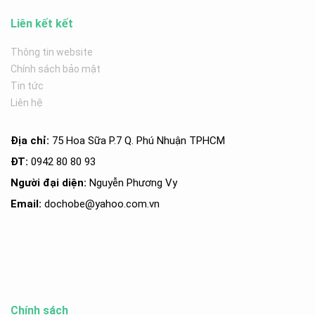
Liên kết kết
Thông tin website
Chính sách bảo mật
Tin tức
Liên hệ
Địa chỉ:
75 Hoa Sữa P.7 Q. Phú Nhuận TPHCM
ĐT:
0942 80 80 93
Người đại diện:
Nguyễn Phương Vy
Email:
dochobe
@yahoo.com.v
n
Chính sách