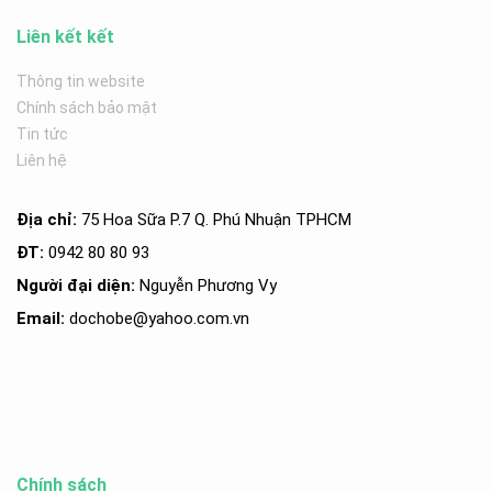
Liên kết kết
Thông tin website
Chính sách bảo mật
Tin tức
Liên hệ
Địa chỉ:
75 Hoa Sữa P.7 Q. Phú Nhuận TPHCM
ĐT:
0942 80 80 93
Người đại diện:
Nguyễn Phương Vy
Email:
dochobe
@yahoo.com.v
n
Chính sách