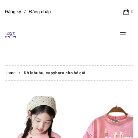
Đăng ký
/
Đăng nhập
0
Home
»
Đồ labubu, capybara cho bé gái