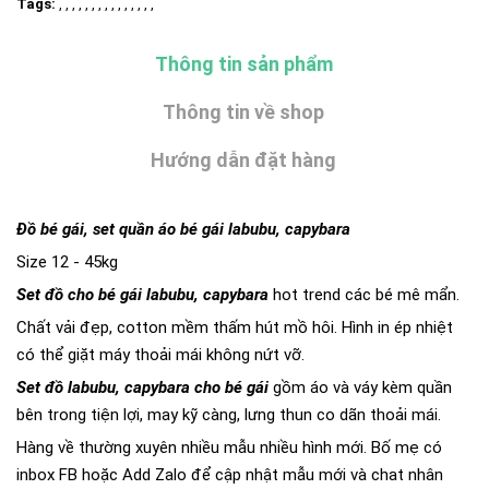
Tags:
, , , , , , , , , , , , , , ,
Thông tin sản phẩm
Thông tin về shop
Hướng dẫn đặt hàng
Đồ bé gái, set quần áo bé gái labubu, capybara
Size 12 - 45kg
Set đồ cho bé gái labubu, capybara
hot trend các bé mê mẩn.
Chất vải đẹp, cotton mềm thấm hút mồ hôi. Hình in ép nhiệt
có thể giặt máy thoải mái không nứt vỡ.
Set đồ labubu, capybara cho bé gái
gồm áo và váy kèm quần
bên trong tiện lợi, may kỹ càng, lưng thun co dãn thoải mái.
Hàng về thường xuyên nhiều mẫu nhiều hình mới. Bố mẹ có
inbox FB hoặc Add Zalo để cập nhật mẫu mới và chat nhân