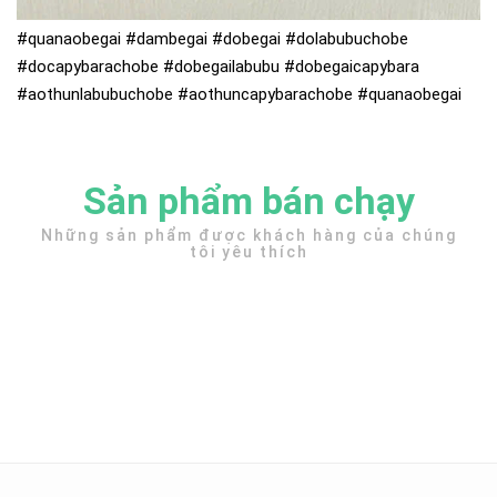
#quanaobegai #dambegai #dobegai #dolabubuchobe
#docapybarachobe #dobegailabubu #dobegaicapybara
#aothunlabubuchobe #aothuncapybarachobe #quanaobegai
Sản phẩm bán chạy
Những sản phẩm được khách hàng của chúng
tôi yêu thích