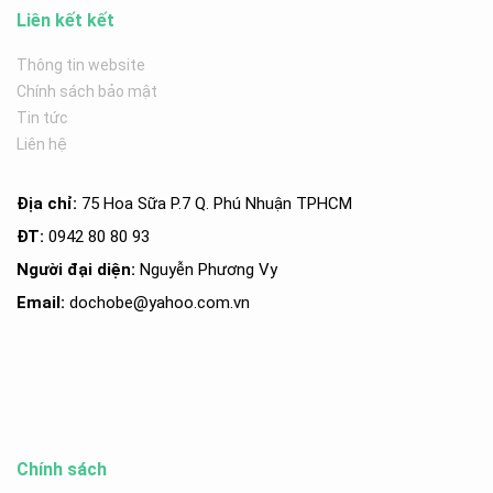
Liên kết kết
Thông tin website
Chính sách bảo mật
Tin tức
Liên hệ
Địa chỉ:
75 Hoa Sữa P.7 Q. Phú Nhuận TPHCM
ĐT:
0942 80 80 93
Người đại diện:
Nguyễn Phương Vy
Email:
dochobe
@yahoo.com.v
n
Chính sách