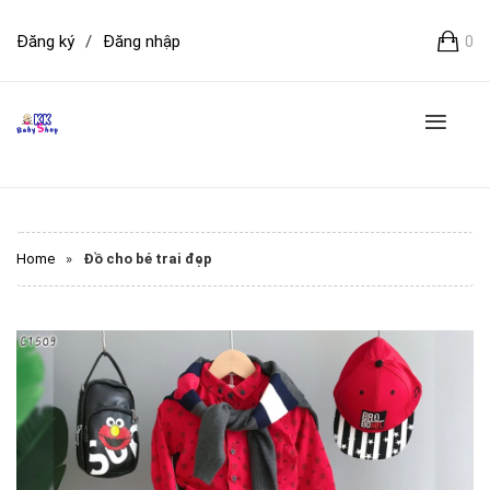
Đăng ký
/
Đăng nhập
0
Home
»
Đồ cho bé trai đẹp