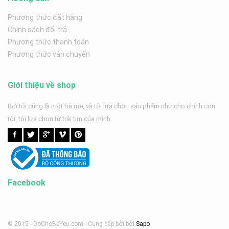
Phương thức đặt hàng
Chính sách đổi trả
Phương thức thanh toán
Phương thức vận chuyển
Giới thiệu về shop
Bởi tôi cũng là một bà mẹ, và tôi lựa chọn sản phẩm như cho chính con
tôi, tôi lựa chọn từ trái tim của mình.
Facebook
© 2015 - DoChoBeYeu.com -
Cung cấp bởi
bởi
Sapo