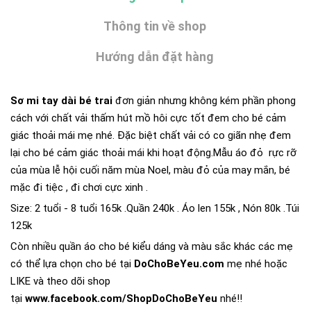
Thông tin về shop
Hướng dẫn đặt hàng
Sơ mi tay dài bé trai
đơn giản nhưng không kém phần phong
cách với chất vải thấm hút mồ hôi cực tốt đem cho bé cảm
giác thoải mái mẹ nhé. Đặc biệt chất vải có co giãn nhẹ đem
lại cho bé cảm giác thoải mái khi hoạt động.Mẫu áo đỏ rực rỡ
của mùa lễ hội cuối năm mùa Noel, màu đỏ của may mắn, bé
mặc đi tiệc , đi chơi cực xinh .
Size: 2 tuổi - 8 tuổi 165k .Quần 240k . Áo len 155k , Nón 80k .Túi
125k
Còn nhiều quần áo cho bé kiểu dáng và màu sắc khác các mẹ
có thể lựa chọn cho bé tại
DoChoBeYeu.com
mẹ nhé hoặc
LIKE và theo dõi shop
tại
www.facebook.com/ShopDoChoBeYeu
nhé!!