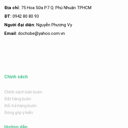
Địa chỉ:
75 Hoa Sữa P.7 Q. Phú Nhuận TPHCM
ĐT:
0942 80 80 93
Người đại diện:
Nguyễn Phương Vy
Email:
dochobe
@yahoo.com.v
n
Chính sách
Chính sách bán buôn
Đặt hàng buôn
Đổi trả hàng buôn
Đóng góp ý kiến
Hướng dẫn