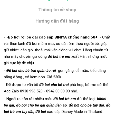
Thông tin về shop
Hướng dẫn đặt hàng
-
-
Bộ bơi rời bé gái cao sấp BINIYA chống nắng 50+
- Chất
vải thun lạnh đồ bơi mềm mại, co dãn ôm theo người bé, giúp
giữ nhiệt, cản gió, thoải mái vận động vui chơi. Hàng chuẩn từ
nhà máy chuyên gia công
đồ bơi trẻ em
xuất Hàn, nhưng mức
giá cực kỳ dễ chịu.
-
Đồ bơi cho bé trai quần áo rời
gọn gàng, dễ mặc, kiểu dáng
năng động , có kèm nón. Giá 230k.
Để được tư vấn bộ
đồ bơi cho bé trai
phù hợp, bố mẹ có thể
Add Zalo 0938 996 528 - 0942 80 80 93 nhé.
- Ngoài ra còn rất nhiều mẫu
đồ bơi trẻ em
đủ thể loại:
bikini
bé gái, đồ bơi cho bé gái quần liền áo, đồ bơi cho bé tay dài, đồ
bơi trẻ em tay dài, đồ bơi
cao cấp Disney Made in Thailand...