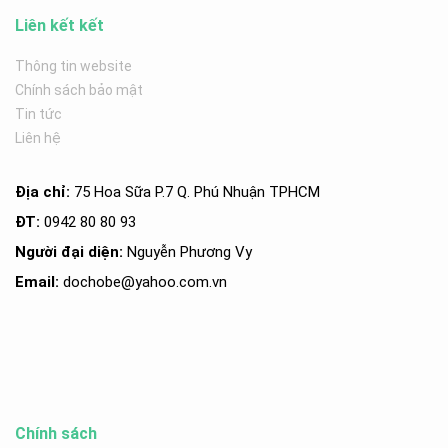
Liên kết kết
Thông tin website
Chính sách bảo mật
Tin tức
Liên hệ
Địa chỉ:
75 Hoa Sữa P.7 Q. Phú Nhuận TPHCM
ĐT:
0942 80 80 93
Người đại diện:
Nguyễn Phương Vy
Email:
dochobe
@yahoo.com.v
n
Chính sách