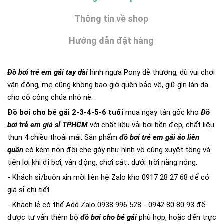
Thông tin về shop
Hướng dẫn đặt hàng
Đồ bơi trẻ em gái tay dài
hình ngựa Pony dễ thương, dù vui chơi
vận động, mẹ cũng không bao giờ quên bảo vệ, giữ gìn làn da
cho cô công chúa nhỏ nè.
Đồ bơi cho bé gái 2-3-4-5-6 tuổi
mua ngay tận gốc kho
Đồ
bơi trẻ em giá sỉ TPHCM
với chất liệu vải bơi bền đẹp, chất liệu
thun 4 chiều thoải mái. Sản phẩm
đồ bơi trẻ em gái áo liền
quần
có kèm nón đội che gáy như hình vô cùng xuyệt tông và
tiện lợi khi đi bơi, vận động, chơi cát.. dưới trời nắng nóng.
- Khách sỉ/buôn xin mời liên hệ Zalo kho 0917 28 27 68 để có
giá sỉ chi tiết
- Khách lẻ có thể Add Zalo 0938 996 528 - 0942 80 80 93 để
được tư vấn thêm bộ
đồ bơi cho bé gái
phù hợp, hoặc đến trực