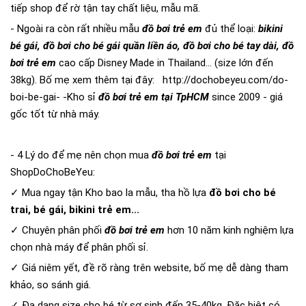
tiếp shop để rờ tận tay chất liệu, mẫu mã.
- Ngoài ra còn rất nhiều mẫu
đồ bơi trẻ em
đủ thể loại:
bikini
bé gái, đồ bơi cho bé gái quần liền áo, đồ bơi cho bé tay dài, đồ
bơi trẻ em
cao cấp Disney Made in Thailand... (size lớn đến
38kg). Bố mẹ xem thêm tại đây:
http://dochobeyeu.com/do-
boi-be-gai-
-Kho sỉ
đồ bơi trẻ em tại TpHCM
since 2009 - giá
gốc tốt từ nhà máy.
- 4 Lý do để mẹ nên chọn mua
đồ bơi trẻ em
tại
ShopDoChoBeYeu:
✓ Mua ngay tận Kho bao la mẫu, tha hồ lựa
đồ bơi cho bé
trai, bé gái, bikini trẻ em...
✓ Chuyên phân phối
đồ bơi trẻ em
hơn 10 năm kinh nghiệm lựa
chọn nhà máy để phân phối sỉ.
✓ Giá niêm yết, đề rõ ràng trên website, bố mẹ dễ dàng tham
khảo, so sánh giá.
✓ Đa dạng size cho bé từ sơ sinh đến 35-40kg. Đặc biệt có