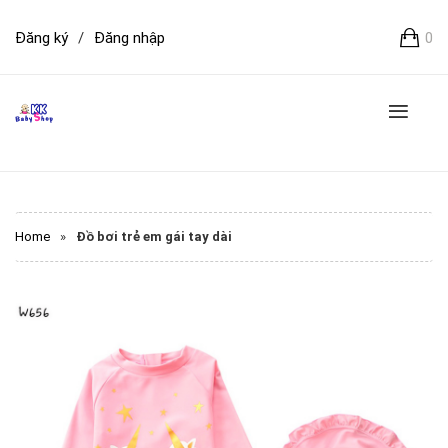
Đăng ký
/
Đăng nhập
0
Home
»
Đồ bơi trẻ em gái tay dài