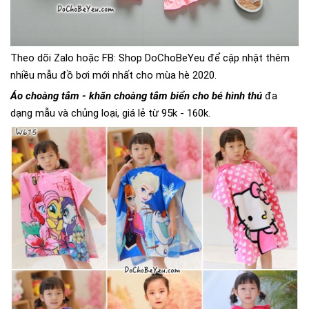
Theo dõi Zalo hoặc FB:
Shop DoChoBeYeu
để cập nhật thêm
nhiều mẫu đồ bơi mới nhất cho mùa hè 2020.
Áo choàng tắm - khăn choàng tắm biển cho bé hình thú
đa
dạng mẫu và chủng loại, giá lẻ từ 95k - 160k.