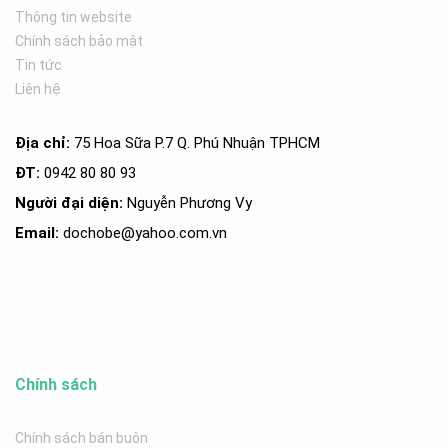
Thông tin website
Chính sách bảo mật
Tin tức
Liên hệ
Địa chỉ:
75 Hoa Sữa P.7 Q. Phú Nhuận TPHCM
ĐT:
0942 80 80 93
Người đại diện:
Nguyễn Phương Vy
Email:
dochobe
@yahoo.com.v
n
Chính sách
Chính sách bán buôn