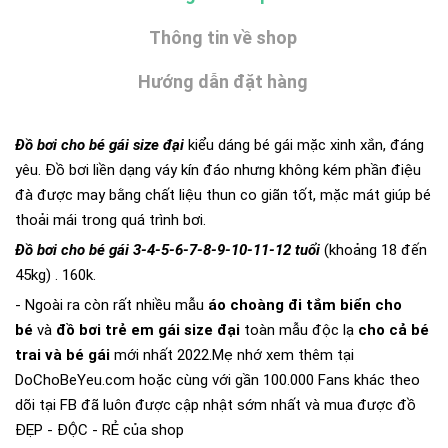
Thông tin về shop
Hướng dẫn đặt hàng
Đồ bơi cho bé gái size đại
kiểu dáng bé gái mặc xinh xắn, đáng
yêu. Đồ bơi liền dạng váy kín đáo nhưng không kém phần điệu
đà được may bằng chất liệu thun co giãn tốt, mặc mát giúp bé
thoải mái trong quá trình bơi.
Đồ bơi cho bé gái 3-4-5-6-7-8-9-10-11-12 tuổi
(khoảng 18 đến
45kg) . 160k.
- Ngoài ra còn rất nhiều mẫu
áo choàng đi tắm biển cho
bé
và
đồ bơi trẻ em gái size đại
toàn mẫu độc lạ
cho cả bé
trai và bé gái
mới nhất 2022.Mẹ nhớ xem thêm tại
DoChoBeYeu.com
hoặc cùng với gần 100.000 Fans khác theo
dõi tại FB đã luôn được cập nhật sớm nhất và mua được đồ
ĐẸP - ĐỘC - RẺ của shop