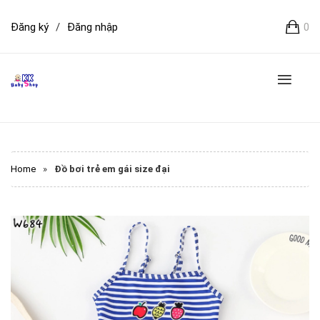
Đăng ký
/
Đăng nhập
0
Home
»
Đồ bơi trẻ em gái size đại