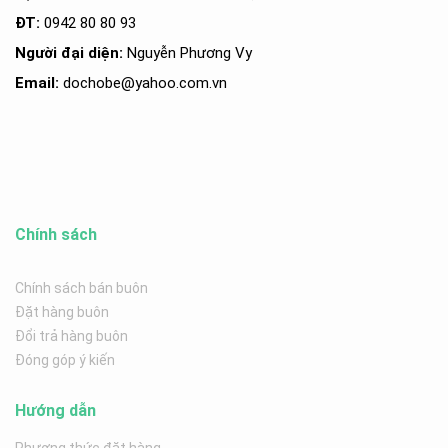
ĐT:
0942 80 80 93
Người đại diện:
Nguyễn Phương Vy
Email:
dochobe
@yahoo.com.v
n
Chính sách
Chính sách bán buôn
Đặt hàng buôn
Đổi trả hàng buôn
Đóng góp ý kiến
Hướng dẫn