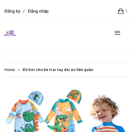
Đăng ký
/
Đăng nhập
0
Home
»
Đồ bơi cho bé trai tay dài áo liền quần