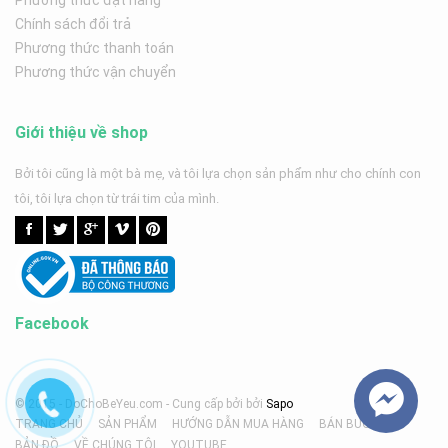
Phương thức đặt hàng
Chính sách đổi trả
Phương thức thanh toán
Phương thức vận chuyển
Giới thiệu về shop
Bởi tôi cũng là một bà mẹ, và tôi lựa chọn sản phẩm như cho chính con
tôi, tôi lựa chọn từ trái tim của mình.
Facebook
© 2015 - DoChoBeYeu.com -
Cung cấp bởi
bởi
Sapo
TRANG CHỦ
SẢN PHẨM
HƯỚNG DẪN MUA HÀNG
BÁN BUÔN
BẢN ĐỒ
VỀ CHÚNG TÔI
YOUTUBE