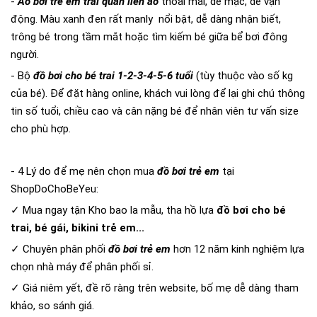
-
Áo bơi trẻ em trai quần liền áo
thoải mái, dễ mặc, dễ vận
động. Màu xanh đen rất manly nổi bật, dễ dàng nhận biết,
trông bé trong tầm mắt hoặc tìm kiếm bé giữa bể bơi đông
người.
- Bộ
đồ bơi cho bé trai 1-2-3-4-5-6 tuổi
(tùy thuộc vào số kg
của bé). Để đặt hàng online, khách vui lòng để lại ghi chú thông
tin số tuổi, chiều cao và cân nặng bé để nhân viên tư vấn size
cho phù hợp.
- 4 Lý do để mẹ nên chọn mua
đồ bơi trẻ em
tại
ShopDoChoBeYeu:
✓ Mua ngay tận Kho bao la mẫu, tha hồ lựa
đồ bơi cho bé
trai, bé gái, bikini trẻ em...
✓ Chuyên phân phối
đồ bơi trẻ em
hơn 12 năm kinh nghiệm lựa
chọn nhà máy để phân phối sỉ.
✓ Giá niêm yết, đề rõ ràng trên website, bố mẹ dễ dàng tham
khảo, so sánh giá.