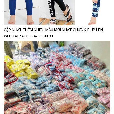
CẬP NHẬT THÊM NHIỀU MẪU MỚI NHẤT CHƯA KỊP UP LÊN
WEB TẠI ZALO 0942 80 80 93