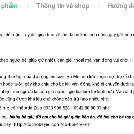
n phẩm
Thông tin về shop
Hướng dẫ
ng, dễ mặc. Tay dài giúp bảo vệ làn da bé khỏi ánh nắng gay gắt của
heo người bé, giúp giữ nhiệt, cản gió, thoải mái vận động vui chơi
thông thường mua đồ rộng lên size. Bố Mẹ nên lựa chọn một bộ đồ b
ùn hoặc tuột, gây khó chịu cho bé khi vận động, khó di chuyển dưới 
hiệt, mà ngược lại còn giữ nước , gió lùa làm bé lạnh hơn. Và với đ
ặc cũng được khá lâu chứ không cần trừ hao nhiều nhé.
ố mẹ có thể Add Zalo 0938 996 528 - 0942 80 80 93 nhé.
loại:
bikini bé gái, đồ bơi cho bé gái quần liền áo, đồ bơi cho bé tay 
ại đây:
http://dochobeyeu.com/do-boi-tre-em