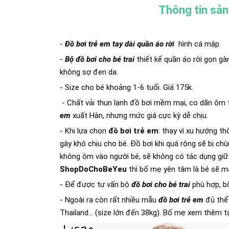
Thông tin sả
-
Đồ bơi trẻ em tay dài quần áo rời
hình cá mập.
-
Bộ đồ bơi cho bé trai
thiết kế quần áo rời gọn gà
không sợ đen da.
- Size cho bé khoảng 1-6 tuổi. Giá 175k.
- Chất vải thun lạnh đồ bơi mềm mại, co dãn ôm t
em
xuất Hàn, nhưng mức giá cực kỳ dễ chịu.
- Khi lựa chọn
đồ bơi trẻ em
: thay vì xu hướng 
gây khó chịu cho bé. Đồ bơi khi quá rộng sẽ bị ch
không ôm vào người bé, sẽ không có tác dụng giữ n
ShopDoChoBeYeu
thì bố mẹ yên tâm là bé sẽ m
- Để được tư vấn bộ
đồ bơi cho bé trai
phù hợp, b
- Ngoài ra còn rất nhiều mẫu
đồ bơi trẻ em
đủ thể 
Thailand... (size lớn đến 38kg). Bố mẹ xem thêm t