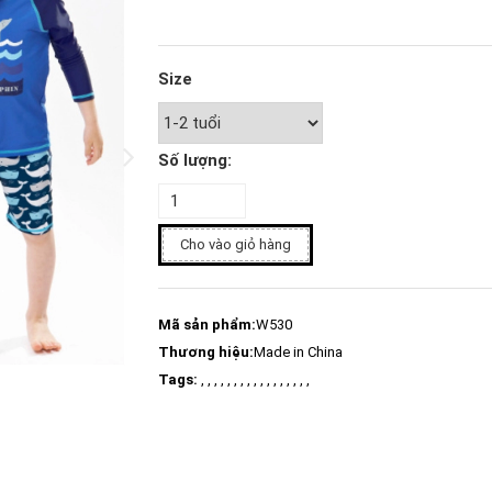
Size
Số lượng:
Cho vào giỏ hàng
Mã sản phẩm:
W530
Thương hiệu:
Made in China
Tags:
, , , , , , , , , , , , , , , , ,