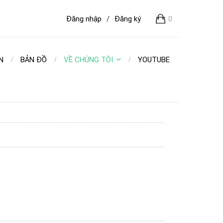
Đăng nhập
/
Đăng ký
0
N
BẢN ĐỒ
VỀ CHÚNG TÔI
YOUTUBE