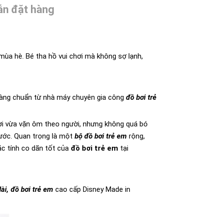
n đặt hàng
 mùa hè. Bé tha hồ vui chơi mà không sợ lạnh,
. Hàng chuẩn từ nhà máy chuyên gia công
đồ bơi trẻ
ơi vừa vặn ôm theo người, nhưng không quá bó
nước. Quan trọng là một
bộ đồ bơi trẻ em
rộng,
ặc tính co dãn tốt của
đồ bơi trẻ em
tại
dài, đồ bơi trẻ em
cao cấp Disney Made in