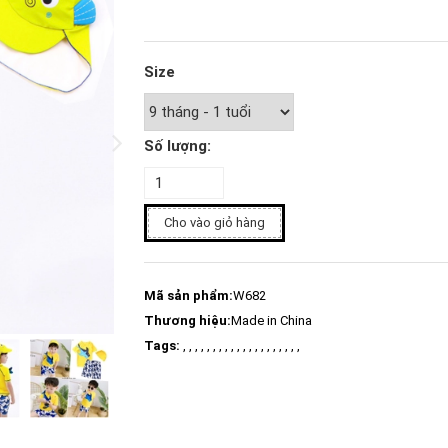
Size
Số lượng:
Cho vào giỏ hàng
Mã sản phẩm:
W682
Thương hiệu:
Made in China
Tags:
, , , , , , , , , , , , , , , , , , , ,