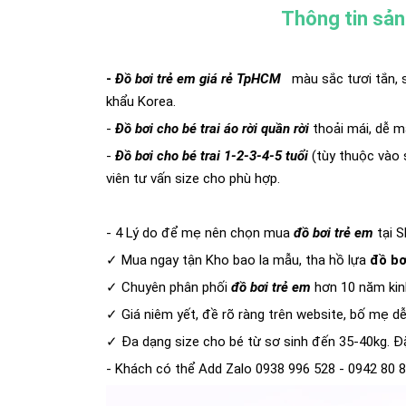
Thông tin sả
-
Đồ bơi trẻ em giá rẻ TpHCM
màu sắc tươi tắn, 
khẩu Korea.
-
Đồ bơi cho bé trai áo rời quần rời
thoải mái, dễ mặ
-
Đồ bơi cho bé trai 1-2-3-4-5 tuổi
(tùy thuộc vào 
viên tư vấn size cho phù hợp.
- 4 Lý do để mẹ nên chọn mua
đồ bơi trẻ em
tại 
✓ Mua ngay tận Kho bao la mẫu, tha hồ lựa
đồ bơi
✓ Chuyên phân phối
đồ bơi trẻ em
hơn 10 năm kin
✓ Giá niêm yết, đề rõ ràng trên website, bố mẹ d
✓ Đa dạng size cho bé từ sơ sinh đến 35-40kg. Đặ
- Khách có thể Add Zalo 0938 996 528 - 0942 80 8