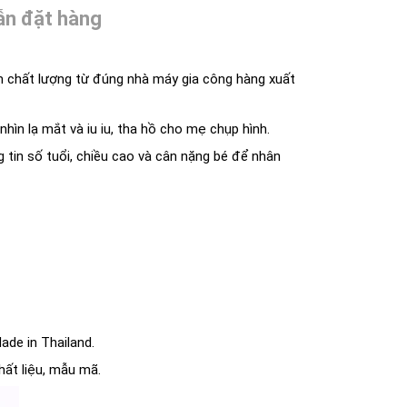
n đặt hàng
 chất lượng từ đúng nhà máy gia công hàng xuất
hìn lạ mắt và iu iu, tha hồ cho mẹ chụp hình.
ng tin số tuổi, chiều cao và cân nặng bé để nhân
ade in Thailand.
hất liệu, mẫu mã.