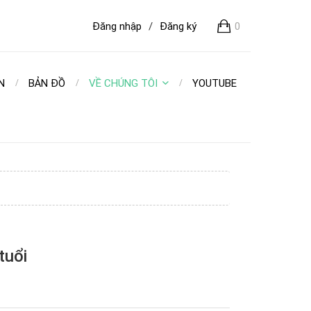
Đăng nhập
/
Đăng ký
0
N
BẢN ĐỒ
VỀ CHÚNG TÔI
YOUTUBE
tuổi