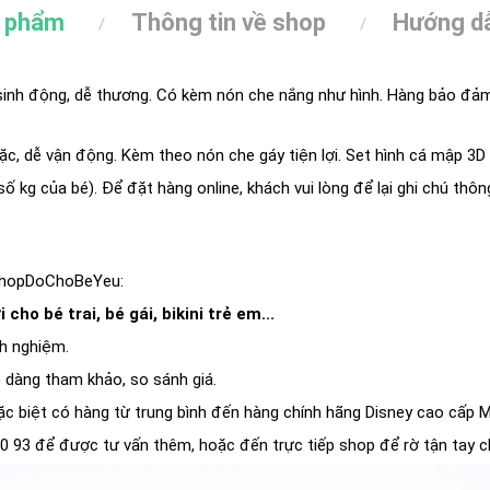
n phẩm
Thông tin về shop
Hướng dẫ
sinh động, dễ thương. Có kèm nón che nắng như hình. Hàng bảo đảm
c, dễ vận động. Kèm theo nón che gáy tiện lợi. Set hình cá mập 3D n
số kg của bé). Để đặt hàng online, khách vui lòng để lại ghi chú thô
ShopDoChoBeYeu:
 cho bé trai, bé gái, bikini trẻ em...
h nghiệm.
ễ dàng tham khảo, so sánh giá.
c biệt có hàng từ trung bình đến hàng chính hãng Disney cao cấp M
0 93 để được tư vấn thêm, hoặc đến trực tiếp shop để rờ tận tay c