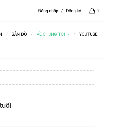
Đăng nhập
/
Đăng ký
0
N
BẢN ĐỒ
VỀ CHÚNG TÔI
YOUTUBE
tuổi