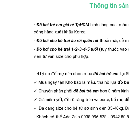
Thông tin sả
-
Đồ bơi trẻ em giá rẻ TpHCM
hình dáng cua màu s
công hàng xuất khẩu Korea.
-
Đồ bơi cho bé trai áo rời quần rời
thoải mái, dễ mặ
-
Đồ bơi cho bé trai 1-2-3-4-5 tuổi
(tùy thuộc vào 
viên tư vấn size cho phù hợp.
- 4 Lý do để mẹ nên chọn mua
đồ bơi trẻ em
tại 
✓ Mua ngay tận Kho bao la mẫu, tha hồ lựa
đồ bơi
✓ Chuyên phân phối
đồ bơi trẻ em
hơn 8 năm kinh
✓ Giá niêm yết, đề rõ ràng trên website, bố mẹ d
✓ Đa dạng size cho bé từ sơ sinh đến 35-40kg. Đặ
- Khách có thể Add Zalo 0938 996 528 - 0942 80 8