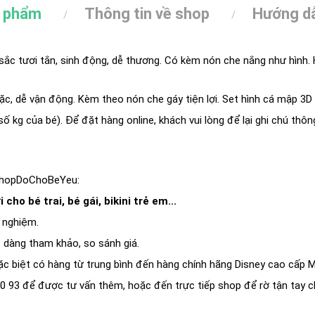
n phẩm
Thông tin về shop
Hướng dẫ
ắc tươi tắn, sinh động, dễ thương. Có kèm nón che nắng như hình
c, dễ vận động. Kèm theo nón che gáy tiện lợi. Set hình cá mập 3D n
số kg của bé). Để đặt hàng online, khách vui lòng để lại ghi chú thô
ShopDoChoBeYeu:
 cho bé trai, bé gái, bikini trẻ em...
 nghiệm.
ễ dàng tham khảo, so sánh giá.
c biệt có hàng từ trung bình đến hàng chính hãng Disney cao cấp M
0 93 để được tư vấn thêm, hoặc đến trực tiếp shop để rờ tận tay c