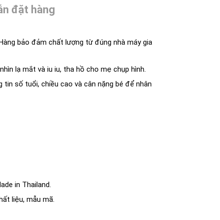
n đặt hàng
. Hàng bảo đảm chất lượng từ đúng nhà máy gia
hìn lạ mắt và iu iu, tha hồ cho mẹ chụp hình.
ng tin số tuổi, chiều cao và cân nặng bé để nhân
ade in Thailand.
hất liệu, mẫu mã.