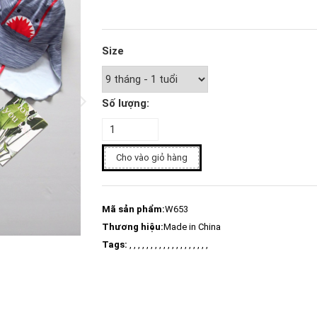
Size
Số lượng:
Cho vào giỏ hàng
Mã sản phẩm:
W653
Thương hiệu:
Made in China
Tags:
, , , , , , , , , , , , , , , , , , ,