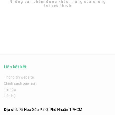
Những sản phẩm được khách hàng của chúng
tôi yêu thích
Liên kết kết
Thông tin website
Chính sách bảo mật
Tin tức
Liên hệ
Địa chỉ:
75 Hoa Sữa P.7 Q. Phú Nhuận TPHCM