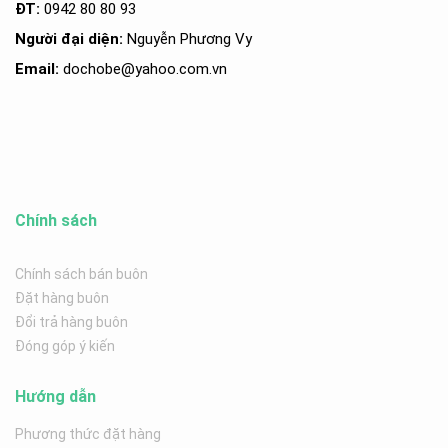
ĐT:
0942 80 80 93
Người đại diện:
Nguyễn Phương Vy
Email:
dochobe
@yahoo.com.v
n
Chính sách
Chính sách bán buôn
Đặt hàng buôn
Đổi trả hàng buôn
Đóng góp ý kiến
Hướng dẫn
Phương thức đặt hàng