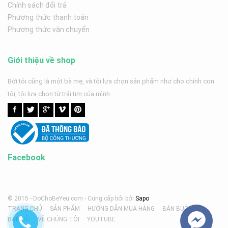
Chính sách đổi trả
Phương thức thanh toán
Phương thức vận chuyển
Giới thiệu về shop
Bởi tôi cũng là một bà mẹ, và tôi lựa chọn sản phẩm như cho chính con
tôi, tôi lựa chọn từ trái tim của mình.
Facebook
© 2015 - DoChoBeYeu.com -
Cung cấp bởi
bởi
Sapo
TRANG CHỦ
SẢN PHẨM
HƯỚNG DẪN MUA HÀNG
BÁN BUÔN
BẢN ĐỒ
VỀ CHÚNG TÔI
YOUTUBE