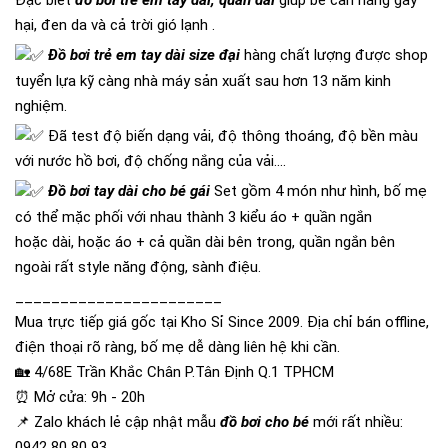
Đặc biêt
đồ bơi trẻ em tay dài, quần dài
giúp bé cản nắng gây
hại, đen da và cả trời gió lạnh .
Đồ bơi trẻ em tay dài size đại
hàng chất lượng được shop
tuyển lựa kỹ càng nhà máy sản xuất sau hơn 13 năm kinh
nghiệm.
Đã test độ biến dạng vải, độ thông thoáng, độ bền màu
với nước hồ bơi, độ chống nắng của vải....
Đồ bơi tay dài cho bé gái
Set gồm 4 món như hình, bố mẹ
có thể mặc phối với nhau thành 3 kiểu áo + quần ngắn
hoặc dài, hoặc áo + cả quần dài bên trong, quần ngắn bên
ngoài rất style năng động, sành điệu.
_______________________
Mua trực tiếp giá gốc tại Kho Sỉ Since 2009. Địa chỉ bán offline,
điện thoại rõ ràng, bố mẹ dễ dàng liên hệ khi cần.
🏡 4/68E Trần Khắc Chân P.Tân Định Q.1 TPHCM
⏰ Mở cửa: 9h - 20h
📌 Zalo khách lẻ cập nhật mẫu
đồ bơi cho bé
mới rất nhiều:
0942 80 80 93