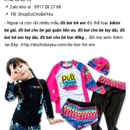
📌 Zalo kho sỉ : 0917 28 27 68
📌 FB: ShopDoChoBeYeu
- Ngoài ra còn rất nhiều mẫu
đồ bơi trẻ em
đủ thể loại:
bikini
bé gái, đồ bơi cho bé gái quần liền áo, đồ bơi cho bé tay dài, đồ
bơi trẻ em tay dài, đồ bơi cho bé trai 40kg...
. Bố mẹ xem thêm
tại đây:
http://dochobeyeu.com/do-boi-tre-em