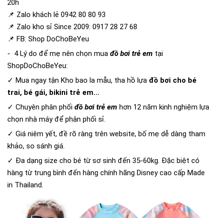
20h
📌 Zalo khách lẻ 0942 80 80 93
📌 Zalo kho sỉ Since 2009: 0917 28 27 68
📌 FB: Shop DoChoBeYeu
- 4 Lý do để mẹ nên chọn mua
đồ bơi trẻ em
tại
ShopDoChoBeYeu:
✓ Mua ngay tận Kho bao la mẫu, tha hồ lựa
đồ bơi cho bé
trai, bé gái, bikini trẻ em...
✓ Chuyên phân phối
đồ bơi trẻ em
hơn 12 năm kinh nghiệm lựa
chọn nhà máy để phân phối sỉ.
✓ Giá niêm yết, đề rõ ràng trên website, bố mẹ dễ dàng tham
khảo, so sánh giá.
✓ Đa dạng size cho bé từ sơ sinh đến 35-60kg. Đặc biệt có
hàng từ trung bình đến hàng chính hãng Disney cao cấp Made
in Thailand.