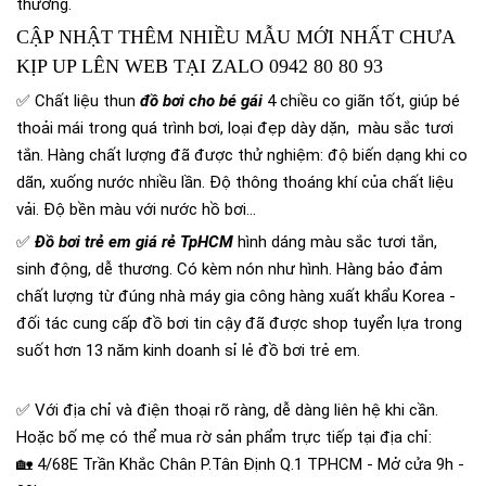
thương.
CẬP NHẬT THÊM NHIỀU MẪU MỚI NHẤT CHƯA
KỊP UP LÊN WEB TẠI ZALO 0942 80 80 93
✅ Chất liệu thun
đồ bơi cho bé gái
4 chiều co giãn tốt, giúp bé
thoải mái trong quá trình bơi, loại đẹp dày dặn, màu sắc tươi
tắn. Hàng chất lượng đã được thử nghiệm: độ biến dạng khi co
dãn, xuống nước nhiều lần. Độ thông thoáng khí của chất liệu
vải. Độ bền màu với nước hồ bơi...
✅
Đồ bơi trẻ em giá rẻ TpHCM
hình dáng màu sắc tươi tắn,
sinh động, dễ thương. Có kèm nón như hình. Hàng bảo đảm
chất lượng từ đúng nhà máy gia công hàng xuất khẩu Korea -
đối tác cung cấp đồ bơi tin cậy đã được shop tuyển lựa trong
suốt hơn 13 năm kinh doanh sỉ lẻ đồ bơi trẻ em.
✅ Với địa chỉ và điện thoại rõ ràng, dễ dàng liên hệ khi cần.
Hoặc bố mẹ có thể mua rờ sản phẩm trực tiếp tại địa chỉ:
🏡 4/68E Trần Khắc Chân P.Tân Định Q.1 TPHCM - Mở cửa 9h -