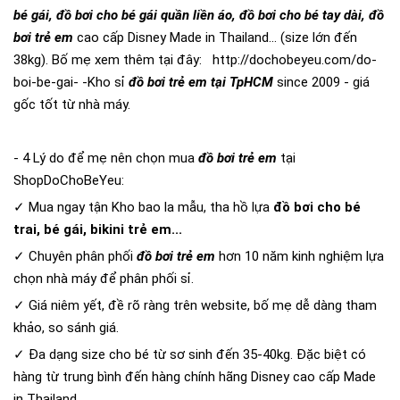
bé gái, đồ bơi cho bé gái quần liền áo, đồ bơi cho bé tay dài, đồ
bơi trẻ em
cao cấp Disney Made in Thailand... (size lớn đến
38kg). Bố mẹ xem thêm tại đây:
http://dochobeyeu.com/do-
boi-be-gai-
-Kho sỉ
đồ bơi trẻ em tại TpHCM
since 2009 - giá
gốc tốt từ nhà máy.
- 4 Lý do để mẹ nên chọn mua
đồ bơi trẻ em
tại
ShopDoChoBeYeu:
✓ Mua ngay tận Kho bao la mẫu, tha hồ lựa
đồ bơi cho bé
trai, bé gái, bikini trẻ em...
✓ Chuyên phân phối
đồ bơi trẻ em
hơn 10 năm kinh nghiệm lựa
chọn nhà máy để phân phối sỉ.
✓ Giá niêm yết, đề rõ ràng trên website, bố mẹ dễ dàng tham
khảo, so sánh giá.
✓ Đa dạng size cho bé từ sơ sinh đến 35-40kg. Đặc biệt có
hàng từ trung bình đến hàng chính hãng Disney cao cấp Made
in Thailand.