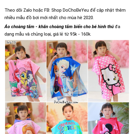
Theo dõi Zalo hoặc FB:
Shop DoChoBeYeu
để cập nhật thêm
nhiều mẫu đồ bơi mới nhất cho mùa hè 2020.
Áo choàng tắm - khăn choàng tắm biển cho bé hình thú
đa
dạng mẫu và chủng loại, giá lẻ từ 95k - 160k.