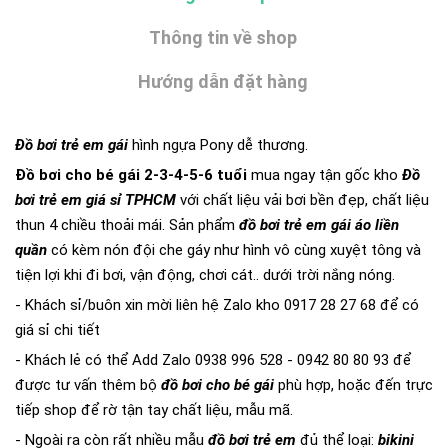
Thông tin về shop
Hướng dẫn đặt hàng
Đồ bơi trẻ em gái
hình ngựa Pony dễ thương.
Đồ bơi cho bé gái 2-3-4-5-6 tuổi
mua ngay tận gốc kho
Đồ
bơi trẻ em giá sỉ TPHCM
với chất liệu vải bơi bền đẹp, chất liệu
thun 4 chiều thoải mái. Sản phẩm
đồ bơi trẻ em gái áo liền
quần
có kèm nón đội che gáy như hình vô cùng xuyệt tông và
tiện lợi khi đi bơi, vận động, chơi cát.. dưới trời nắng nóng.
- Khách sỉ/buôn xin mời liên hệ Zalo kho 0917 28 27 68 để có
giá sỉ chi tiết
- Khách lẻ có thể Add Zalo 0938 996 528 - 0942 80 80 93 để
được tư vấn thêm bộ
đồ bơi cho bé gái
phù hợp, hoặc đến trực
tiếp shop để rờ tận tay chất liệu, mẫu mã.
- Ngoài ra còn rất nhiều mẫu
đồ bơi trẻ em
đủ thể loại:
bikini