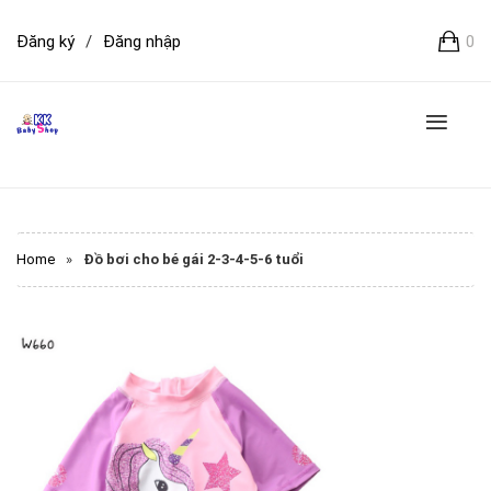
Đăng ký
/
Đăng nhập
0
Home
»
Đồ bơi cho bé gái 2-3-4-5-6 tuổi