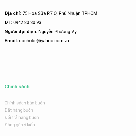
Địa chỉ:
75 Hoa Sữa P.7 Q. Phú Nhuận TPHCM
ĐT:
0942 80 80 93
Người đại diện:
Nguyễn Phương Vy
Email:
dochobe
@yahoo.com.v
n
Chính sách
Chính sách bán buôn
Đặt hàng buôn
Đổi trả hàng buôn
Đóng góp ý kiến