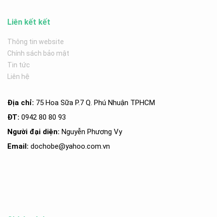
Liên kết kết
Thông tin website
Chính sách bảo mật
Tin tức
Liên hệ
Địa chỉ:
75 Hoa Sữa P.7 Q. Phú Nhuận TPHCM
ĐT:
0942 80 80 93
Người đại diện:
Nguyễn Phương Vy
Email:
dochobe
@yahoo.com.v
n