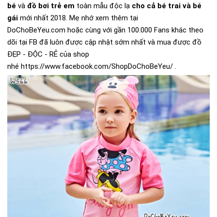
bé
và
đồ bơi trẻ em
toàn mẫu độc lạ
cho cả bé trai và bé
gái
mới nhất 2018. Mẹ nhớ xem thêm tại
DoChoBeYeu.com
hoặc cùng với gần 100.000 Fans khác theo
dõi tại FB đã luôn được cập nhật sớm nhất và mua được đồ
ĐẸP - ĐỘC - RẺ của shop
nhé
https://www.facebook.com/ShopDoChoBeYeu/
.