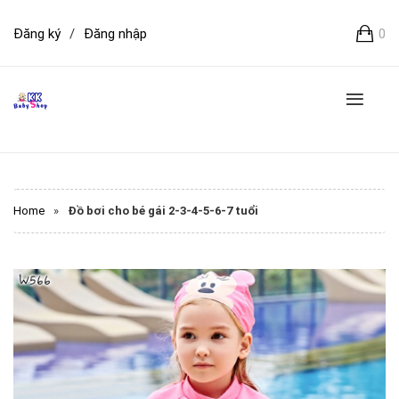
Đăng ký
/
Đăng nhập
0
Home
»
Đồ bơi cho bé gái 2-3-4-5-6-7 tuổi