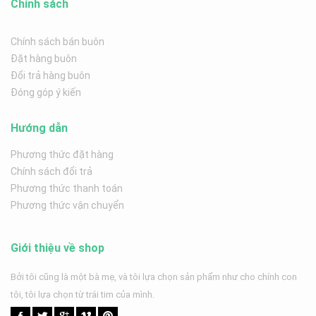
Chính sách
Chính sách bán buôn
Đặt hàng buôn
Đổi trả hàng buôn
Đóng góp ý kiến
Hướng dẫn
Phương thức đặt hàng
Chính sách đổi trả
Phương thức thanh toán
Phương thức vận chuyển
Giới thiệu về shop
Bởi tôi cũng là một bà mẹ, và tôi lựa chọn sản phẩm như cho chính con
tôi, tôi lựa chọn từ trái tim của mình.