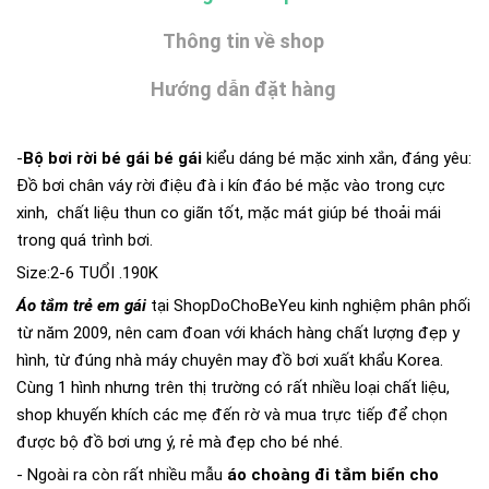
Thông tin về shop
Hướng dẫn đặt hàng
-
Bộ bơi rời bé gái bé gái
kiểu dáng bé mặc xinh xắn, đáng yêu:
Đồ bơi chân váy rời điệu đà i kín đáo bé mặc vào trong cực
xinh, chất liệu thun co giãn tốt, mặc mát giúp bé thoải mái
trong quá trình bơi.
Size:2-6 TUỔI .190K
Áo tắm trẻ em gái
tại ShopDoChoBeYeu kinh nghiệm phân phối
từ năm 2009, nên cam đoan với khách hàng chất lượng đẹp y
hình, từ đúng nhà máy chuyên may đồ bơi xuất khẩu Korea.
Cùng 1 hình nhưng trên thị trường có rất nhiều loại chất liệu,
shop khuyến khích các mẹ đến rờ và mua trực tiếp để chọn
được bộ đồ bơi ưng ý, rẻ mà đẹp cho bé nhé.
- Ngoài ra còn rất nhiều mẫu
áo choàng đi tắm biển cho