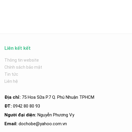
Liên kết kết
Thông tin website
Chính sách bảo mật
Tin tức
Liên hệ
Địa chỉ:
75 Hoa Sữa P.7 Q. Phú Nhuận TPHCM
ĐT:
0942 80 80 93
Người đại diện:
Nguyễn Phương Vy
Email:
dochobe
@yahoo.com.v
n