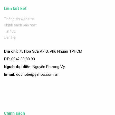
Liên kết kết
Thông tin website
Chính sách bảo mật
Tin tức
Liên hệ
Địa chỉ:
75 Hoa Sữa P.7 Q. Phú Nhuận TPHCM
ĐT:
0942 80 80 93
Người đại diện:
Nguyễn Phương Vy
Email:
dochobe
@yahoo.com.v
n
Chính sách