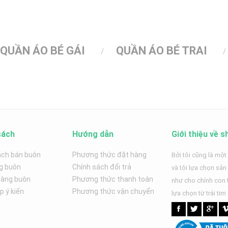
QUẦN ÁO BÉ GÁI
QUẦN ÁO BÉ TRAI
sách
Hướng dẫn
Giới thiệu về s
ách bán buôn
Phương thức đặt hàng
Bởi tôi cũng là một
g buôn
Chính sách đổi trả
và tôi lựa chọn sả
hàng buôn
Phương thức thanh toán
như cho chính con t
 ý kiến
Phương thức vận chuyển
lựa chọn từ trái tim