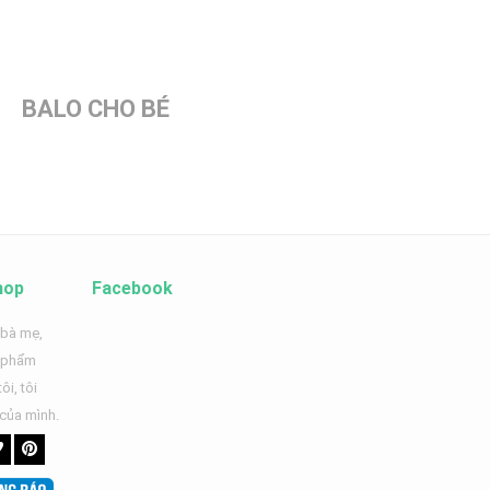
BALO CHO BÉ
hop
Facebook
 bà mẹ,
n phẩm
ôi, tôi
 của mình.