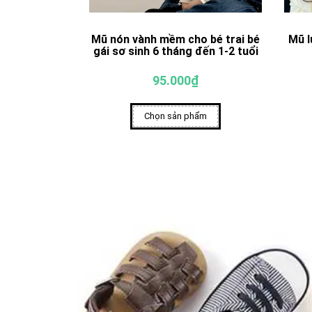
Mũ nón vành mềm cho bé trai bé
Mũ l
gái sơ sinh 6 tháng đến 1-2 tuổi
95.000₫
Chọn sản phẩm