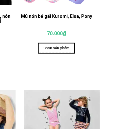
, nón
Mũ nón bé gái Kuromi, Elsa, Pony
Mũ nón cho 
i
70.000₫
Chọn sản phẩm
Ch