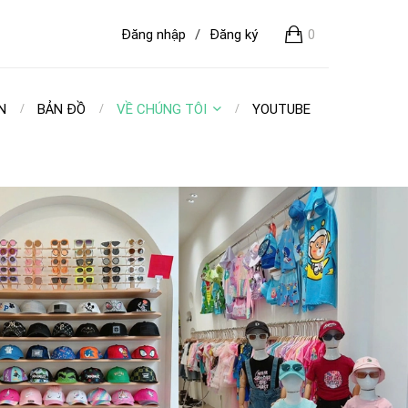
Đăng nhập
/
Đăng ký
0
N
BẢN ĐỒ
VỀ CHÚNG TÔI
YOUTUBE