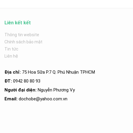
Liên kết kết
Thông tin website
Chính sách bảo mật
Tin tức
Liên hệ
Địa chỉ:
75 Hoa Sữa P.7 Q. Phú Nhuận TPHCM
ĐT:
0942 80 80 93
Người đại diện:
Nguyễn Phương Vy
Email:
dochobe
@yahoo.com.v
n