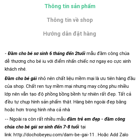
Thông tin sản phẩm
Thông tin về shop
Hướng dẫn đặt hàng
-
Đầm cho bé sơ sinh 6 tháng đến 2tuổi
mẫu đầm công chúa
dễ thương cho bé iu với điểm nhấn chiếc nơ ngay eo cực xinh
khách nhé.
Đầm cho bé gái
nhỏ nên chất liệu mềm mại là ưu tiên hàng đầu
của shop. Chất ren tuy mềm mại nhưng may công phu nhiều
lớp nên vẫn tạo độ phồng bồng bềnh tự nhiên rất đẹp. Tất cả
đều tự chụp hình sản phẩm thật. Hàng bên ngoài đẹp bằng
hoặc hơn trong hình nha cả nhà
-- Ngoài ra còn rất nhiều mẫu
đầm trẻ em đẹp - đầm công
chúa cho bé gái sơ sinh đến 7-8 tuổi
tại
link:
http://dochobeyeu.com/dam-be-gai-11
. Hoặc Add Zalo