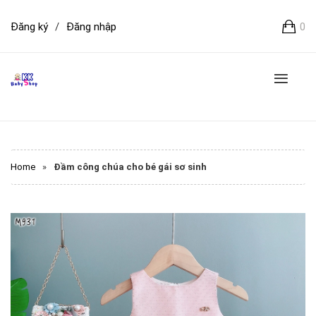
Đăng ký
/
Đăng nhập
0
Home
»
Đầm công chúa cho bé gái sơ sinh