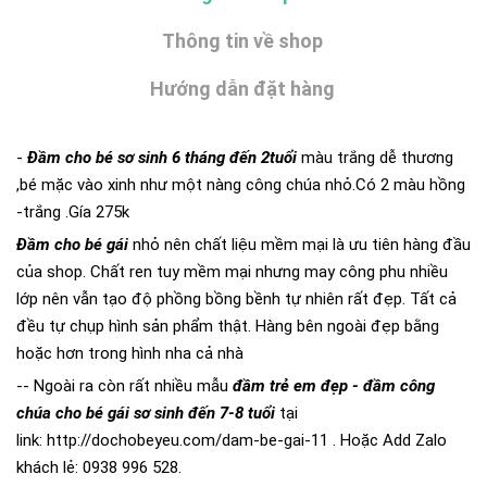
Thông tin về shop
Hướng dẫn đặt hàng
-
Đầm cho bé sơ sinh 6 tháng đến 2tuổi
màu trắng dễ thương
,bé mặc vào xinh như một nàng công chúa nhỏ.Có 2 màu hồng
-trắng .Gía 275k
Đầm cho bé gái
nhỏ nên chất liệu mềm mại là ưu tiên hàng đầu
của shop. Chất ren tuy mềm mại nhưng may công phu nhiều
lớp nên vẫn tạo độ phồng bồng bềnh tự nhiên rất đẹp. Tất cả
đều tự chụp hình sản phẩm thật. Hàng bên ngoài đẹp bằng
hoặc hơn trong hình nha cả nhà
-- Ngoài ra còn rất nhiều mẫu
đầm trẻ em đẹp - đầm công
chúa cho bé gái sơ sinh đến 7-8 tuổi
tại
link:
http://dochobeyeu.com/dam-be-gai-11
. Hoặc Add Zalo
khách lẻ: 0938 996 528.