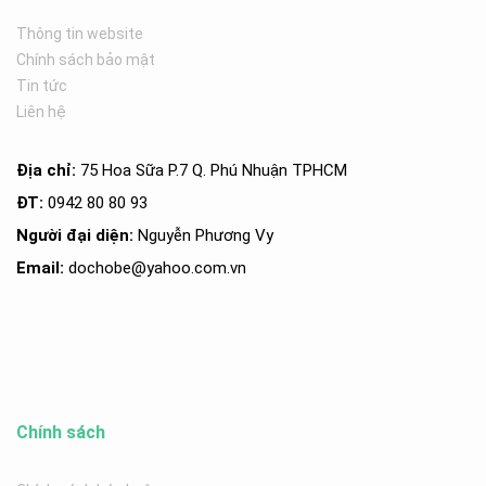
Thông tin website
Chính sách bảo mật
Tin tức
Liên hệ
Địa chỉ:
75 Hoa Sữa P.7 Q. Phú Nhuận TPHCM
ĐT:
0942 80 80 93
Người đại diện:
Nguyễn Phương Vy
Email:
dochobe
@yahoo.com.v
n
Chính sách