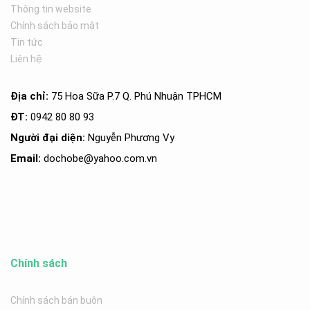
Thông tin website
Chính sách bảo mật
Tin tức
Liên hệ
Địa chỉ:
75 Hoa Sữa P.7 Q. Phú Nhuận TPHCM
ĐT:
0942 80 80 93
Người đại diện:
Nguyễn Phương Vy
Email:
dochobe
@yahoo.com.v
n
Chính sách
Chính sách bán buôn