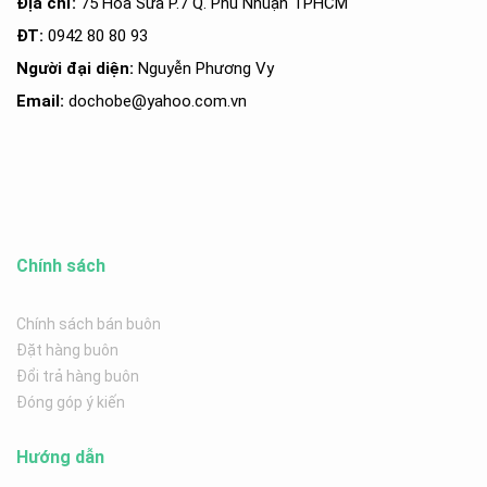
Địa chỉ:
75 Hoa Sữa P.7 Q. Phú Nhuận TPHCM
ĐT:
0942 80 80 93
Người đại diện:
Nguyễn Phương Vy
Email:
dochobe
@yahoo.com.v
n
Chính sách
Chính sách bán buôn
Đặt hàng buôn
Đổi trả hàng buôn
Đóng góp ý kiến
Hướng dẫn