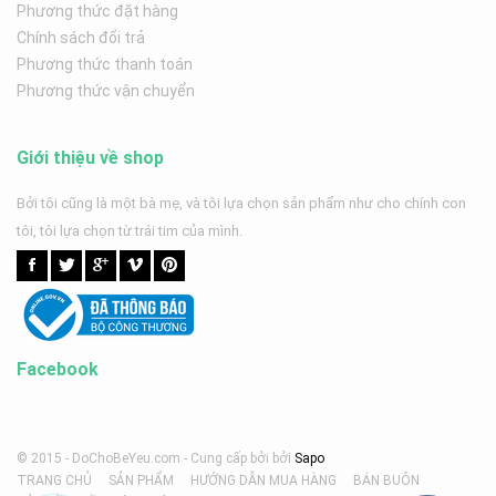
Phương thức đặt hàng
Chính sách đổi trả
Phương thức thanh toán
Phương thức vận chuyển
Giới thiệu về shop
Bởi tôi cũng là một bà mẹ, và tôi lựa chọn sản phẩm như cho chính con
tôi, tôi lựa chọn từ trái tim của mình.
Facebook
© 2015 - DoChoBeYeu.com -
Cung cấp bởi
bởi
Sapo
TRANG CHỦ
SẢN PHẨM
HƯỚNG DẪN MUA HÀNG
BÁN BUÔN