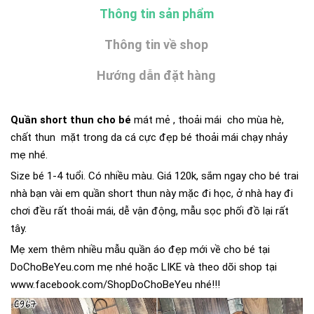
Thông tin sản phẩm
Thông tin về shop
Hướng dẫn đặt hàng
Quần short thun cho bé
mát mẻ , thoải mái cho mùa hè,
chất thun mặt trong da cá cực đẹp bé thoải mái chạy nhảy
mẹ nhé.
Size bé 1-4 tuổi. Có nhiều màu. Giá 120k, sắm ngay cho bé trai
nhà bạn vài em quần short thun này mặc đi học, ở nhà hay đi
chơi đều rất thoải mái, dễ vận động, mẫu sọc phối đồ lại rất
tây.
Mẹ xem thêm nhiều mẫu quần áo đẹp mới về cho bé tại
DoChoBeYeu.com
mẹ nhé hoặc LIKE và theo dõi shop tại
www.facebook.com/ShopDoChoBeYeu
nhé!!!