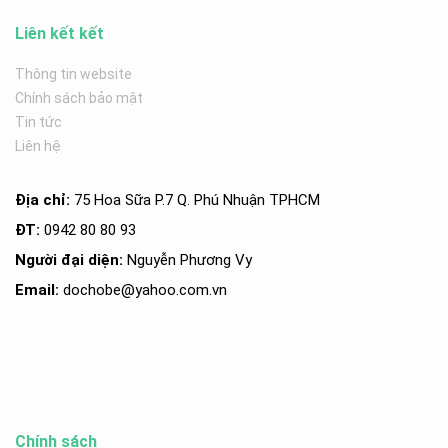
Liên kết kết
Thông tin website
Chính sách bảo mật
Tin tức
Liên hệ
Địa chỉ:
75 Hoa Sữa P.7 Q. Phú Nhuận TPHCM
ĐT:
0942 80 80 93
Người đại diện:
Nguyễn Phương Vy
Email:
dochobe
@yahoo.com.v
n
Chính sách