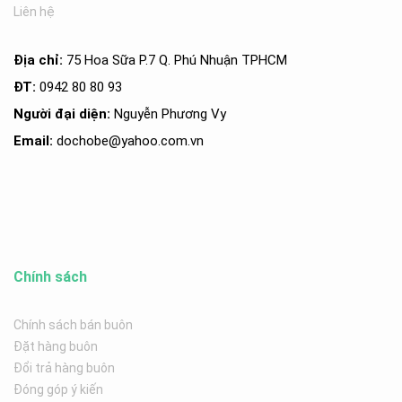
Liên hệ
Địa chỉ:
75 Hoa Sữa P.7 Q. Phú Nhuận TPHCM
ĐT:
0942 80 80 93
Người đại diện:
Nguyễn Phương Vy
Email:
dochobe
@yahoo.com.v
n
Chính sách
Chính sách bán buôn
Đặt hàng buôn
Đổi trả hàng buôn
Đóng góp ý kiến