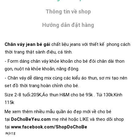
Thông tin về shop
Hướng dẫn đặt hàng
Chân váy jean bé gái
chất liệu jeans với thiết kế phong cách
thời trang thật sành điệu, cá tính.
- Form dáng chân váy khỏe khoắn cho bé đôi chân dài thon
gọn, nuột nà khỏe khoắn, năng động.
- Chân váy dễ dàng mix cùng các kiểu áo thun, sơ mi tạo nên
set đồ thời trang hoàn chỉnh cho bé.
Size 2-8 tuổi.205K,Áo thun H&M cho bé 95k . Túi 130k.Kính
115k
Mẹ xem thêm nhiều mẫu quần áo đẹp mới về cho bé
tại
DoChoBeYeu.com
mẹ nhé hoặc LIKE và theo dõi shop
tại
www.facebook.com/ShopDoChoBe