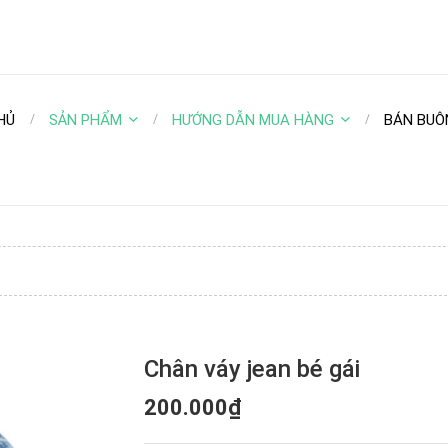
HỦ
SẢN PHẨM
HƯỚNG DẪN MUA HÀNG
BÁN BUÔ
Chân váy jean bé gái
200.000₫