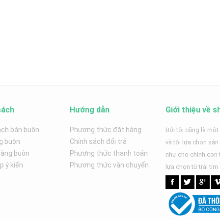
sách
Hướng dẫn
Giới thiệu về s
ách bán buôn
Phương thức đặt hàng
Bởi tôi cũng là một
g buôn
Chính sách đổi trả
và tôi lựa chọn sả
hàng buôn
Phương thức thanh toán
như cho chính con t
 ý kiến
Phương thức vận chuyển
lựa chọn từ trái tim