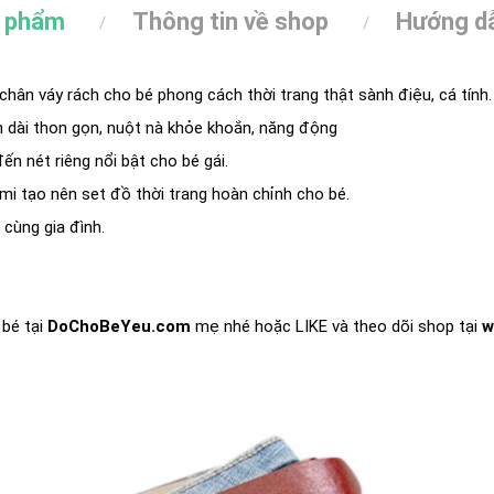
n phẩm
Thông tin về shop
Hướng dẫ
ế chân váy rách cho bé phong cách thời trang thật sành điệu, cá tính.
 dài thon gọn, nuột nà khỏe khoắn, năng động
ến nét riêng nổi bật cho bé gái.
mi tạo nên set đồ thời trang hoàn chỉnh cho bé.
 cùng gia đình.
bé tại
DoChoBeYeu.com
mẹ nhé hoặc LIKE và theo dõi shop tại
w