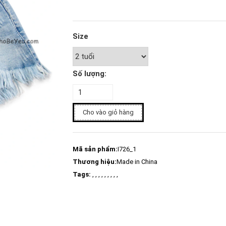
Size
Số lượng:
Cho vào giỏ hàng
Mã sản phẩm:
I726_1
Thương hiệu:
Made in China
Tags:
, , , , , , , , ,