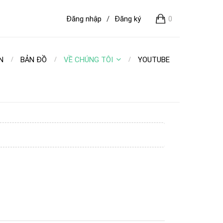
Đăng nhập
/
Đăng ký
0
N
BẢN ĐỒ
VỀ CHÚNG TÔI
YOUTUBE