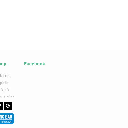
hop
Facebook
 bà mẹ,
n phẩm
ôi, tôi
 của mình.