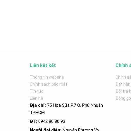
Liên kết kết
Chính 
Thông tin website
Chính s
Chính sách bảo mật
Đặt hàn
Tin tức
Đổi trả 
Liên hệ
Đóng góp
Địa chỉ:
75 Hoa Sữa P.7 Q. Phú Nhuận
TPHCM
ĐT:
0942 80 80 93
Người đại diện:
Nguyễn Phương Vy