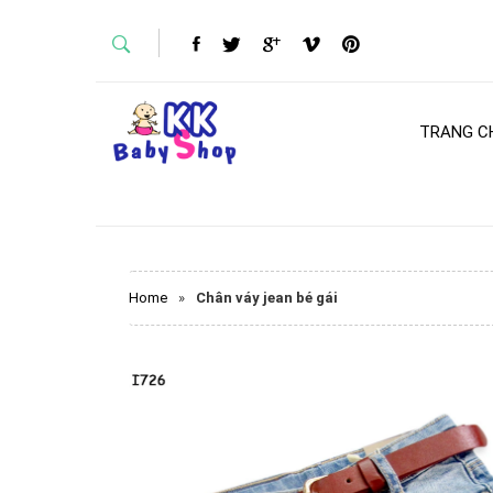
TRANG C
Home
»
Chân váy jean bé gái