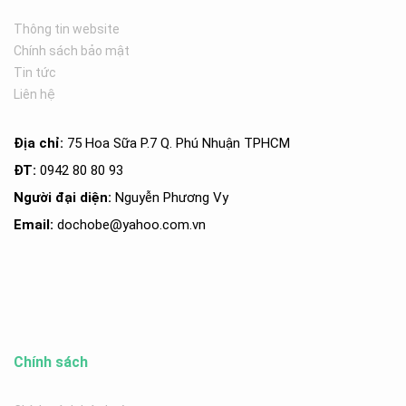
Thông tin website
Chính sách bảo mật
Tin tức
Liên hệ
Địa chỉ:
75 Hoa Sữa P.7 Q. Phú Nhuận TPHCM
ĐT:
0942 80 80 93
Người đại diện:
Nguyễn Phương Vy
Email:
dochobe
@yahoo.com.v
n
Chính sách