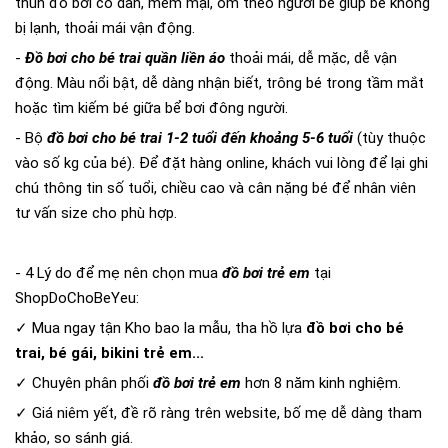
thun đồ bơi co dãn, mềm mại, ôm theo người bé giúp bé không
bị lạnh, thoải mái vận động.
-
Đồ bơi cho bé trai quần liền áo
thoải mái, dễ mặc, dễ vận
động. Màu nổi bật, dễ dàng nhận biết, trông bé trong tầm mắt
hoặc tìm kiếm bé giữa bể bơi đông người.
- Bộ
đồ bơi cho bé trai 1-2 tuổi đến khoảng 5-6 tuổi
(tùy thuộc
vào số kg của bé). Để đặt hàng online, khách vui lòng để lại ghi
chú thông tin số tuổi, chiều cao và cân nặng bé để nhân viên
tư vấn size cho phù hợp.
- 4 Lý do để mẹ nên chọn mua
đồ bơi trẻ em
tại
ShopDoChoBeYeu:
✓ Mua ngay tận Kho bao la mẫu, tha hồ lựa
đồ bơi cho bé
trai, bé gái, bikini trẻ em...
✓ Chuyên phân phối
đồ bơi trẻ em
hơn 8 năm kinh nghiệm.
✓ Giá niêm yết, đề rõ ràng trên website, bố mẹ dễ dàng tham
khảo, so sánh giá.