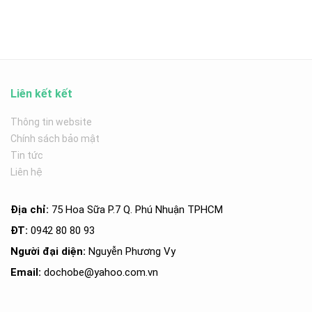
Liên kết kết
Thông tin website
Chính sách bảo mật
Tin tức
Liên hệ
Địa chỉ:
75 Hoa Sữa P.7 Q. Phú Nhuận TPHCM
ĐT:
0942 80 80 93
Người đại diện:
Nguyễn Phương Vy
Email:
dochobe
@yahoo.com.v
n