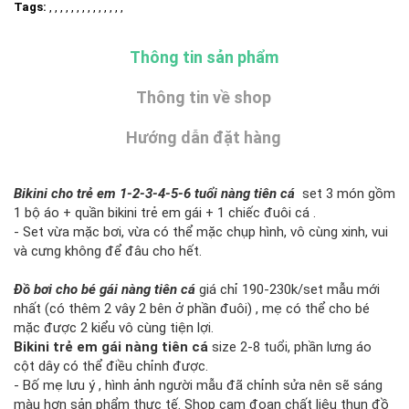
Tags:
, , , , , , , , , , , , , ,
Thông tin sản phẩm
Thông tin về shop
Hướng dẫn đặt hàng
Bikini cho trẻ em 1-2-3-4-5-6 tuổi nàng tiên cá
set 3 món gồm
1 bộ áo + quần bikini trẻ em gái + 1 chiếc đuôi cá .
- Set vừa mặc bơi, vừa có thể mặc chụp hình, vô cùng xinh, vui
và cưng không để đâu cho hết.
Đồ bơi cho bé gái nàng tiên cá
giá chỉ 190-230k/set mẫu mới
nhất (có thêm 2 vây 2 bên ở phần đuôi) , mẹ có thể cho bé
mặc được 2 kiểu vô cùng tiện lợi.
Bikini trẻ em gái nàng tiên cá
size 2-8 tuổi, phần lưng áo
cột dây có thể điều chỉnh được.
- Bố mẹ lưu ý , hình ảnh người mẫu đã chỉnh sửa nên sẽ sáng
màu hơn sản phẩm thực tế. Shop cam đoan chất liệu thun đồ