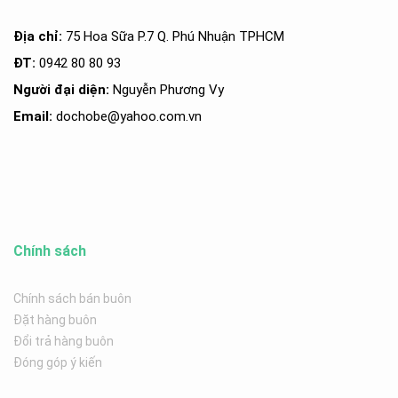
Địa chỉ:
75 Hoa Sữa P.7 Q. Phú Nhuận TPHCM
ĐT:
0942 80 80 93
Người đại diện:
Nguyễn Phương Vy
Email:
dochobe
@yahoo.com.v
n
Chính sách
Chính sách bán buôn
Đặt hàng buôn
Đổi trả hàng buôn
Đóng góp ý kiến