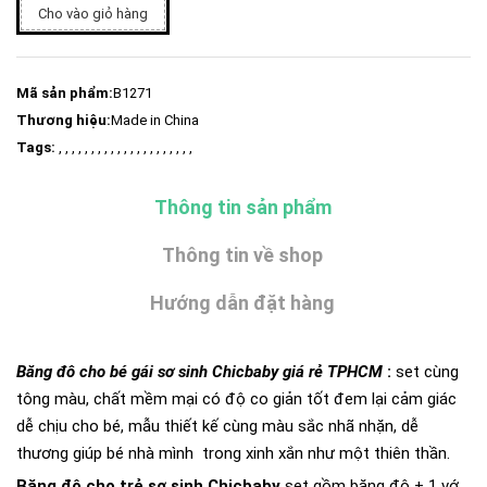
Cho vào giỏ hàng
Mã sản phẩm:
B1271
Thương hiệu:
Made in China
Tags:
, , , , , , , , , , , , , , , , , , , , ,
Thông tin sản phẩm
Thông tin về shop
Hướng dẫn đặt hàng
Băng đô cho bé gái sơ sinh Chicbaby giá rẻ TPHCM
:
set cùng
tông màu, chất mềm mại có độ co giản tốt đem lại cảm giác
dễ chịu cho bé, mẫu thiết kế cùng màu sắc nhã nhặn, dễ
thương giúp bé nhà mình trong xinh xắn như một thiên thần.
Băng đô cho trẻ sơ sinh Chicbaby
set gồm băng đô + 1 vớ