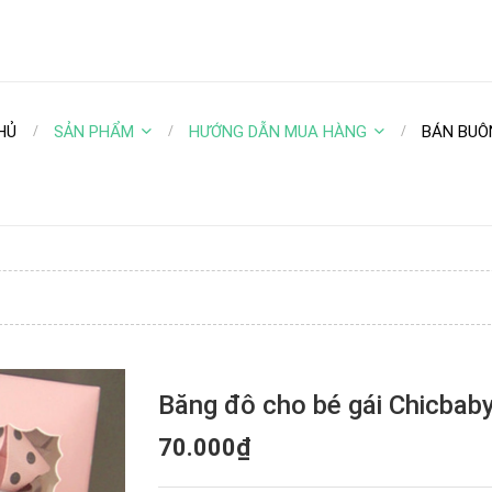
HỦ
SẢN PHẨM
HƯỚNG DẪN MUA HÀNG
BÁN BUÔ
Băng đô cho bé gái Chicbab
70.000₫