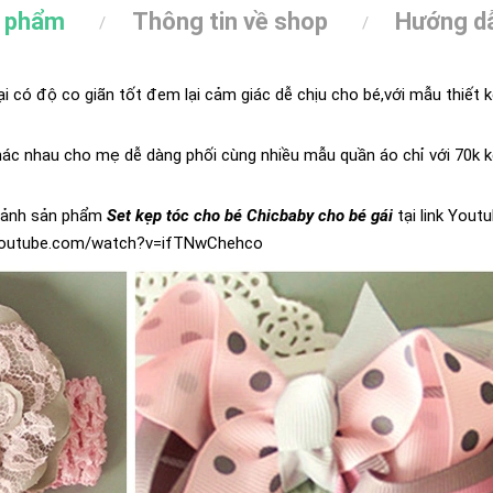
n phẩm
Thông tin về shop
Hướng dẫ
có độ co giãn tốt đem lại cảm giác dễ chịu cho bé,với mẫu thiết 
hác nhau cho mẹ dễ dàng phối cùng nhiều mẫu quần áo chỉ với 70k
 cảnh sản phẩm
Set kẹp tóc cho bé Chicbaby cho bé gái
tại link Yout
youtube.com/watch?v=ifTNwChehco