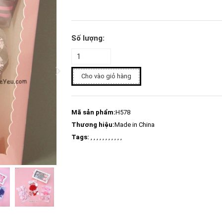
Số lượng:
Cho vào giỏ hàng
Mã sản phẩm:
H578
Thương hiệu:
Made in China
Tags:
, , , , , , , , , , ,