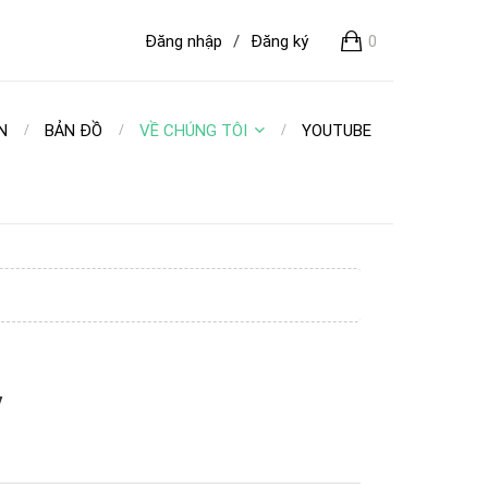
Đăng nhập
/
Đăng ký
0
N
BẢN ĐỒ
VỀ CHÚNG TÔI
YOUTUBE
y