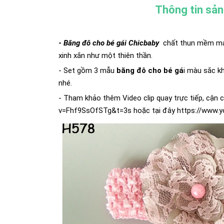
Thông tin sả
-
Băng đô cho bé gái Chicbaby
chất thun mềm mại 
xinh xắn như một thiên thần.
- Set gồm 3 mẫu
băng đô cho bé gá
i màu sắc k
nhé.
- Tham khảo thêm Video clip quay trực tiếp, cận
v=Fhf9SsOfSTg&t=3s
hoặc tại đây
https://www.