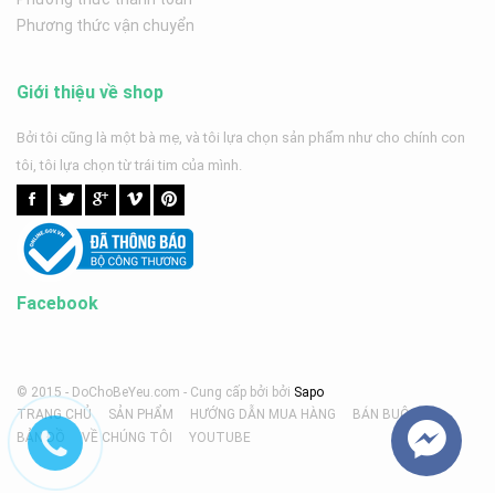
Phương thức vận chuyển
Giới thiệu về shop
Bởi tôi cũng là một bà mẹ, và tôi lựa chọn sản phẩm như cho chính con
tôi, tôi lựa chọn từ trái tim của mình.
Facebook
© 2015 - DoChoBeYeu.com -
Cung cấp bởi
bởi
Sapo
TRANG CHỦ
SẢN PHẨM
HƯỚNG DẪN MUA HÀNG
BÁN BUÔN
BẢN ĐỒ
VỀ CHÚNG TÔI
YOUTUBE