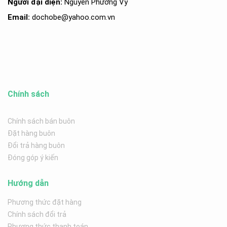
Người đại diện:
Nguyễn Phương Vy
Email:
dochobe
@yahoo.com.v
n
Chính sách
Chính sách bán buôn
Đặt hàng buôn
Đổi trả hàng buôn
Đóng góp ý kiến
Hướng dẫn
Phương thức đặt hàng
Chính sách đổi trả
Phương thức thanh toán