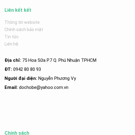
Liên kết kết
Thông tin website
Chính sách bảo mật
Tin tức
Liên hệ
Địa chỉ:
75 Hoa Sữa P.7 Q. Phú Nhuận TPHCM
ĐT:
0942 80 80 93
Người đại diện:
Nguyễn Phương Vy
Email:
dochobe
@yahoo.com.v
n
Chính sách