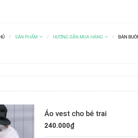
HỦ
SẢN PHẨM
HƯỚNG DẪN MUA HÀNG
BÁN BUÔ
Áo vest cho bé trai
240.000₫