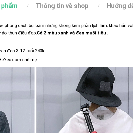
n phẩm
Thông tin về shop
Hướng dẫ
bé phong cách bụi bặm nhưng không kém phần lịch lãm, khác hẳn với
y áo thun điều đẹp.
Có 2 màu xanh và đen muối tiêu .
jean đen 3-12 tuổi 240k
oBeYeu.com nhé mẹ.