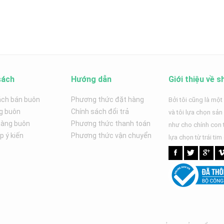
sách
Hướng dẫn
Giới thiệu về s
ách bán buôn
Phương thức đặt hàng
Bởi tôi cũng là một
g buôn
Chính sách đổi trả
và tôi lựa chọn sả
hàng buôn
Phương thức thanh toán
như cho chính con t
 ý kiến
Phương thức vận chuyển
lựa chọn từ trái tim