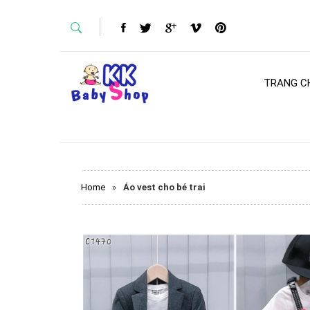
TRANG C
Home
»
Áo vest cho bé trai