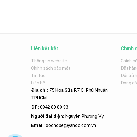
Liên kết kết
Chính 
Thông tin website
Chính s
Chính sách bảo mật
Đặt hàn
Tin tức
Đổi trả 
Liên hệ
Đóng góp
Địa chỉ:
75 Hoa Sữa P.7 Q. Phú Nhuận
TPHCM
ĐT:
0942 80 80 93
Người đại diện:
Nguyễn Phương Vy
Email:
dochobe
@yahoo.com.v
n