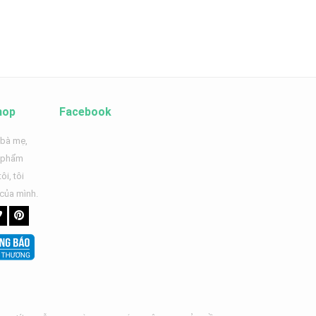
hop
Facebook
 bà mẹ,
n phẩm
ôi, tôi
 của mình.