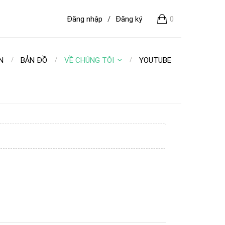
Đăng nhập
/
Đăng ký
0
N
BẢN ĐỒ
VỀ CHÚNG TÔI
YOUTUBE