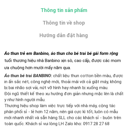
Thông tin sản phẩm
Thông tin về shop
Hướng dẫn đặt hàng
Áo thun trẻ em Banbino, áo thun cho bé trai bé gái form rộng
tuổi thương hiệu nhà Banbino xịn sò, cao cấp, được các mom
ưa chuộng hơn mười mấy năm qua.
Áo thun bé trai BANBINO:
chất liệu thun cotton bền màu, được
in ấn sắc nét, công nghệ mới, thoải mái với cả giặt máy, không
bị bai nhão sợi vải, nứt vỡ hình hay nhanh bị xuống màu.
Đội ngũ thiết kế theo xu hướng đơn giản nhưng mặc lên là chất
y như hình người mẫu.
Thương hiệu shop làm việc trực tiếp với nhà máy, cộng tác
phân phối sỉ - lẻ hơn 12 năm, nên giá cực kì tốt, luôn có mẫu
mới nhanh nhất và sẵn hàng SLL cho các khách sỉ - buôn trên
toàn quốc. Khách sỉ vui lòng LH Zalo kho: 0917 28 27 68