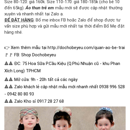
Size 80-120: giá 160k. Size 110-170: giá 180-185k (cho bé 10
đến 65kg).
Áo thun trẻ em
mẫu mới sẽ được cập nhật thường
xuyên và nhanh nhất tại Zalo ạ.
ĐỂ ĐẶT HÀNG
: Bố mẹ inbox FB hoặc Zalo để shop được tư
vấn size phù hợp và gửi mẫu mới nhất tại thời điểm Bố Mẹ đặt
hàng nhé.
👉 Xem thêm mẫu tại
http://dochobeyeu.com/quan-ao-be-trai
🚩🚩 FB:
Shop Dochobeyeu
🔺🔺 ĐC: 75 Hoa Sữa P.Cầu Kiệu (Q.Phú Nhuận cũ - khu Phan
Xích Long) TPHCM
🔺🔺 Mở cửa: 9h - 20h tất cả các ngày
🔺🔺 Zalo khách lẻ cập nhật mẫu mới nhanh nhất 0938 996 528
- 0942 80 80 93
🔺🔺 Zalo Kho sỉ 0917 28 27 68