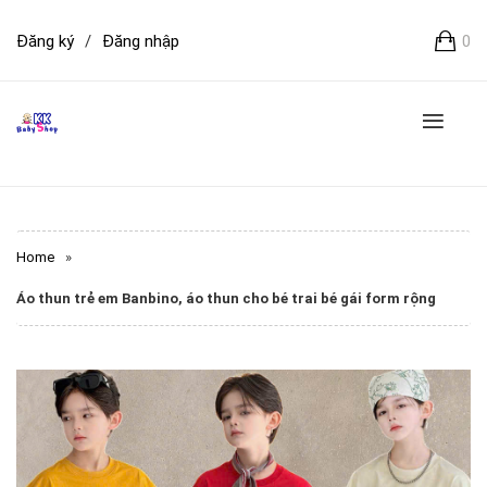
Đăng ký
/
Đăng nhập
0
Home
»
Áo thun trẻ em Banbino, áo thun cho bé trai bé gái form rộng