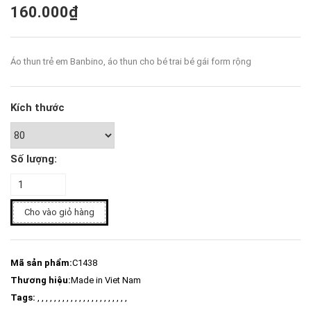
160.000₫
Áo thun trẻ em Banbino, áo thun cho bé trai bé gái form rộng
Kích thước
Số lượng:
Cho vào giỏ hàng
Mã sản phẩm:
C1438
Thương hiệu:
Made in Viet Nam
Tags:
, , , , , , , , , , , , , , , , , , , , , ,