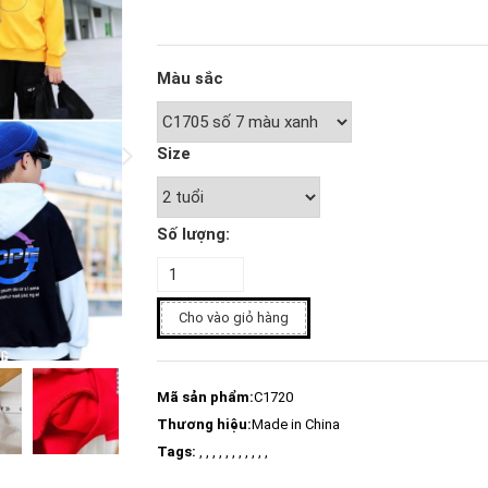
Màu sắc
Size
Số lượng:
Cho vào giỏ hàng
Mã sản phẩm:
C1720
Thương hiệu:
Made in China
Tags:
, , , , , , , , , , ,