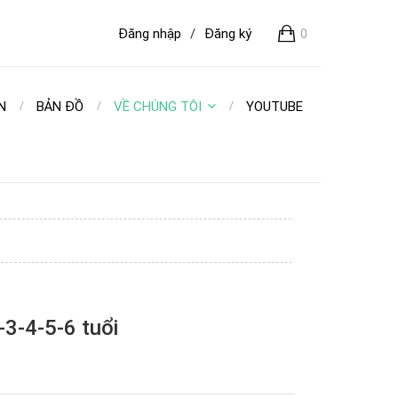
Đăng nhập
/
Đăng ký
0
N
BẢN ĐỒ
VỀ CHÚNG TÔI
YOUTUBE
-3-4-5-6 tuổi