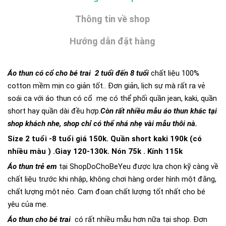
Thông tin về shop
Hướng dẫn đặt hàng
Áo thun có cổ cho bé trai
2 tuổi
đến 8 tuổi
chất liệu 100%
cotton mềm mịn co giản tốt.. Đơn giản, lịch sự mà rất ra vẻ
soái ca với áo thun có cổ mẹ có thể phối quần jean, kaki, quần
short hay quần dài đều hợp.
Còn rất nhiều mẫu áo thun khác tại
shop khách nhe, shop chỉ có thể nhá nhẹ vài mẫu thôi nà.
Size 2 tuổi -8 tuổi giá 150k. Quần short kaki 190k (có
nhiều màu ) .Giay 120-130k. Nón 75k . Kính 115k
Áo thun trẻ em
tại ShopDoChoBeYeu được lựa chọn kỹ càng về
chất liệu trước khi nhập, không chơi hàng order hình một đằng,
chất lượng một nẻo. Cam đoan chất lượng tốt nhất cho bé
yêu của mẹ.
Áo thun cho bé trai
có rất nhiều mẫu hơn nữa tại shop. Đơn