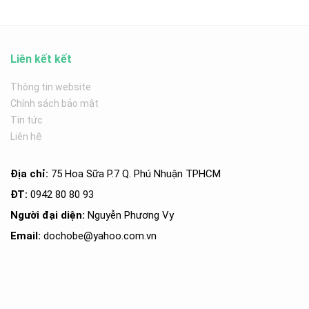
Liên kết kết
Thông tin website
Chính sách bảo mật
Tin tức
Liên hệ
Địa chỉ:
75 Hoa Sữa P.7 Q. Phú Nhuận TPHCM
ĐT:
0942 80 80 93
Người đại diện:
Nguyễn Phương Vy
Email:
dochobe
@yahoo.com.v
n