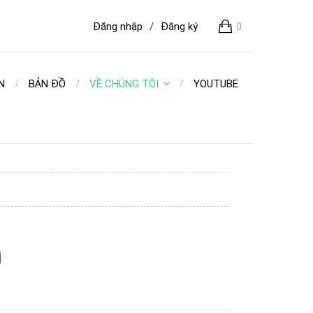
Đăng nhập
/
Đăng ký
0
N
BẢN ĐỒ
VỀ CHÚNG TÔI
YOUTUBE
i