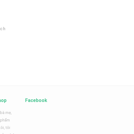
ích
hop
Facebook
 bà mẹ,
n phẩm
ôi, tôi