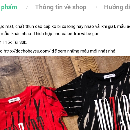
n phẩm
Thông tin về shop
Hướng dẫ
mát, chất thun cao cấp ko bị xù lông hay nhào vải khi giặt, mẫu á
 mẫu khác nhau .Thích hợp cho cả bé trai và bé gái.
h 115k.Túi 80k.
o http://dochobeyeu.com/ để xem những mẫu mới nhất nhé