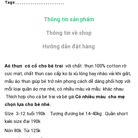
Tags:
, , , , , , , , , , , , , , , , , , , , , , , , , ,
Thông tin sản phẩm
Thông tin về shop
Hướng dẫn đặt hàng
Aó thun có cổ cho bé trai
với chất thun 100% cotton rờ
cực mát, chất thun cao cấp ko bị xù lông hay nhào vải khi giặt,
mẫu áo thun giúp bé trở nên phong cách dễ dàng phối hợp với
mỗi loại quần áo mẹ nhé, có nhiều màu và mẫu khác nhau
.Thích hợp cho cả bé trai và bé gái.
Có nhiều màu cho mẹ
chọn lựa cho bé nhé.
SIze 3-12 tuổi 190k . Tương đương bé 14-40kg . Quần short
kaki size đại 190k
Nón 80k. Túi 125k