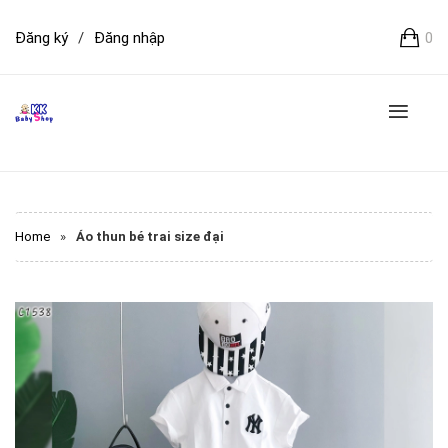
Đăng ký
/
Đăng nhập
0
Home
»
Áo thun bé trai size đại