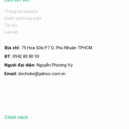
Thông tin website
Chính sách bảo mật
Tin tức
Liên hệ
Địa chỉ:
75 Hoa Sữa P.7 Q. Phú Nhuận TPHCM
ĐT:
0942 80 80 93
Người đại diện:
Nguyễn Phương Vy
Email:
dochobe
@yahoo.com.v
n
Chính sách