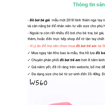
Thông tin sả
-
Đồ bơi bé gái
mẫu mới 2018 hình thiên nga tay ng
và cân nặng bé để nhân viên tư vấn size cho phù 
- Ngoài ra còn rất nhiều đồ bơi cho bé trai, bé gá
thêm, hoặc đến trực tiếp shop để rờ tận tay chất
- 4 Lý do để mẹ nên chọn mua
đồ bơi trẻ em
tại 
✓ Mua ngay tận Kho bao la mẫu, tha hồ lựa
đồ bơi
✓ Chuyên phân phối
đồ bơi trẻ em
hơn 8 năm kinh
✓ Giá niêm yết, đề rõ ràng trên website, bố mẹ d
✓ Đa dạng size cho bé từ sơ sinh đến 35-40kg. Đặ