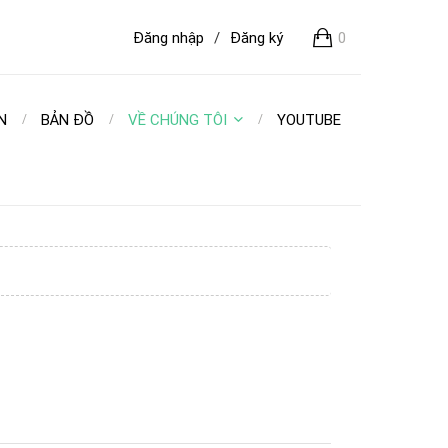
Đăng nhập
/
Đăng ký
0
N
BẢN ĐỒ
VỀ CHÚNG TÔI
YOUTUBE