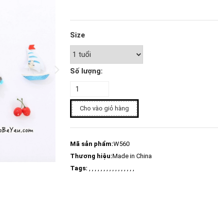
Size
Số lượng:
Cho vào giỏ hàng
Mã sản phẩm:
W560
Thương hiệu:
Made in China
Tags:
, , , , , , , , , , , , , , , ,