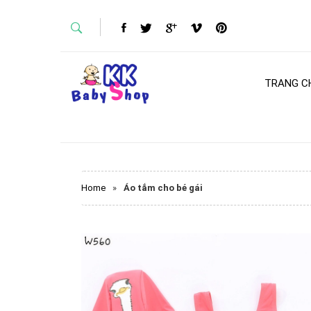
TRANG C
Home
»
Áo tắm cho bé gái