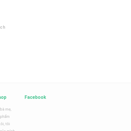
ích
hop
Facebook
 bà mẹ,
n phẩm
ôi, tôi