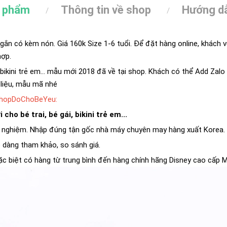
n phẩm
Thông tin về shop
Hướng dẫ
ắn có kèm nón. Giá 160k Size 1-6 tuổi. Để đặt hàng online, khách vui
hợp.
i, bikini trẻ em... mẫu mới 2018 đã về tại shop. Khách có thể Add Za
 liệu, mẫu mã nhé
ShopDoChoBeYeu:
 cho bé trai, bé gái, bikini trẻ em...
 nghiệm. Nhập đúng tận gốc nhà máy chuyên may hàng xuất Korea. H
ễ dàng tham khảo, so sánh giá.
c biệt có hàng từ trung bình đến hàng chính hãng Disney cao cấp M