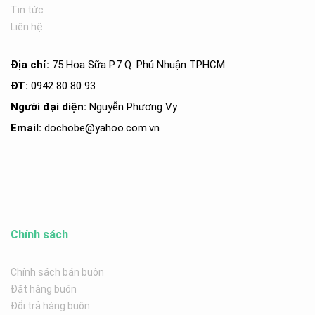
Tin tức
Liên hệ
Địa chỉ:
75 Hoa Sữa P.7 Q. Phú Nhuận TPHCM
ĐT:
0942 80 80 93
Người đại diện:
Nguyễn Phương Vy
Email:
dochobe
@yahoo.com.v
n
Chính sách
Chính sách bán buôn
Đặt hàng buôn
Đổi trả hàng buôn