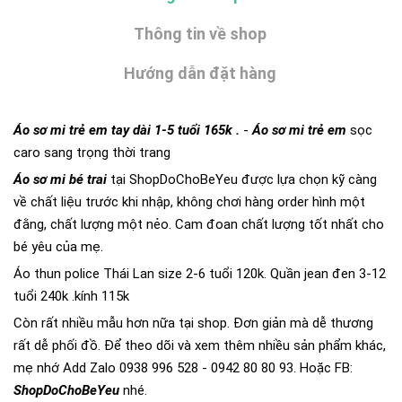
Thông tin về shop
Hướng dẫn đặt hàng
Áo sơ mi trẻ em tay dài 1-5 tuổi 165k .
-
Áo sơ mi trẻ em
sọc
caro sang trọng thời trang
Áo sơ mi bé trai
tại ShopDoChoBeYeu được lựa chọn kỹ càng
về chất liệu trước khi nhập, không chơi hàng order hình một
đằng, chất lượng một nẻo. Cam đoan chất lượng tốt nhất cho
bé yêu của mẹ.
Áo thun police Thái Lan size 2-6 tuổi 120k. Quần jean đen 3-12
tuổi 240k
.kính 115k
Còn rất nhiều mẫu hơn nữa tại shop. Đơn giản mà dễ thương
rất dễ phối đồ. Để theo dõi và xem thêm nhiều sản phẩm khác,
mẹ nhớ Add Zalo 0938 996 528 - 0942 80 80 93. Hoặc FB:
ShopDoChoBeYeu
nhé.