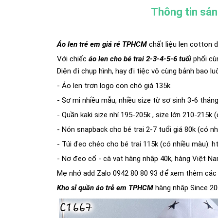
Thông tin sả
Áo len trẻ em giá rẻ TPHCM
chất liệu len cotton
Với chiếc
áo len cho bé trai 2-3-4-5-6 tuổi
phối cù
Diện đi chụp hình, hay đi tiệc vô cùng bảnh bao lu
- Áo len trơn logo con chó giá 135k
- Sơ mi nhiều mẫu, nhiều size từ sơ sinh 3-6 thán
- Quần kaki size nhí 195-205k , size lớn 210-215k 
- Nón snapback cho bé trai 2-7 tuổi giá 80k (có n
- Túi đeo chéo cho bé trai 115k (có nhiều màu):
h
- Nơ đeo cổ - cà vạt hàng nhập 40k, hàng Việt Na
Mẹ nhớ add Zalo 0942 80 80 93 để xem thêm cá
Kho sỉ quần áo trẻ em TPHCM
hàng nhập Since 200