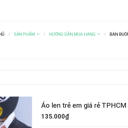
HỦ
SẢN PHẨM
HƯỚNG DẪN MUA HÀNG
BÁN BUÔ
Áo len trẻ em giá rẻ TPHCM
135.000₫