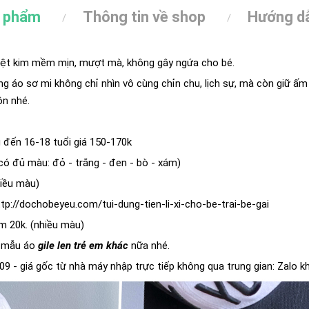
n phẩm
Thông tin về shop
Hướng dẫ
 dệt kim mềm mịn, mượt mà, không gây ngứa cho bé.
ng áo sơ mi không chỉ nhìn vô cùng chỉn chu, lịch sự, mà còn giữ ấm 
ôn nhé.
g đến 16-18 tuổi giá 150-170k
(có đủ màu: đỏ - trắng - đen - bò - xám)
hiều màu)
ttp://dochobeyeu.com/tui-dung-tien-li-xi-cho-be-trai-be-gai
m 20k. (nhiều màu)
c mẫu áo
gile len trẻ em khác
nữa nhé.
9 - giá gốc từ nhà máy nhập trực tiếp không qua trung gian: Zalo k