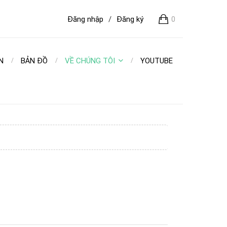
Đăng nhập
/
Đăng ký
0
N
BẢN ĐỒ
VỀ CHÚNG TÔI
YOUTUBE