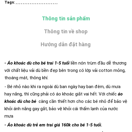
Tags:
, , , , , , , , , , , , , , , , , , , , , , , ,
Thông tin sản phẩm
Thông tin về shop
Hướng dẫn đặt hàng
- Áo khoác dù cho bé trai 1-5 tuổi
liền nón trùm đầu dễ thương
với chất liệu vải dù bền đẹp bên trong có lớp vải cotton mỏng,
thoáng mát, thông khí.
- Bé nhỏ nào khi ra ngoài dù ban ngày hay ban đêm, dù mưa
hay nắng, thì cũng phải có áo khoác giắt vai hết. Với chiếc
áo
khoác dù cho bé
càng cần thiết hơn cho các bé nhỏ để bảo vệ
khỏi ánh nắng gay gắt, bảo vệ khỏi cái thấm lạnh của nước
mưa
- Áo khoác dù trẻ em trai giá 160k cho bé 1-5 tuổi.