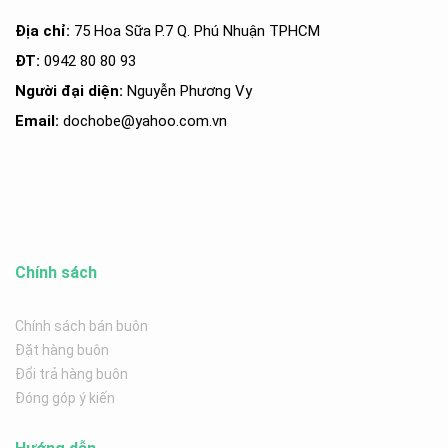
Địa chỉ:
75 Hoa Sữa P.7 Q. Phú Nhuận TPHCM
ĐT:
0942 80 80 93
Người đại diện:
Nguyễn Phương Vy
Email:
dochobe
@yahoo.com.v
n
Chính sách
Chính sách bán buôn
Đặt hàng buôn
Đổi trả hàng buôn
Đóng góp ý kiến