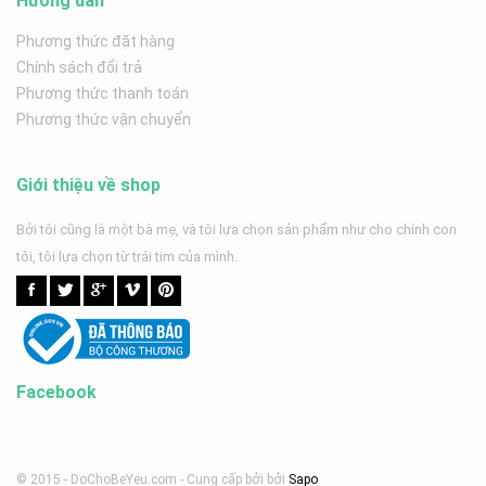
Hướng dẫn
Phương thức đặt hàng
Chính sách đổi trả
Phương thức thanh toán
Phương thức vận chuyển
Giới thiệu về shop
Bởi tôi cũng là một bà mẹ, và tôi lựa chọn sản phẩm như cho chính con
tôi, tôi lựa chọn từ trái tim của mình.
Facebook
© 2015 - DoChoBeYeu.com -
Cung cấp bởi
bởi
Sapo