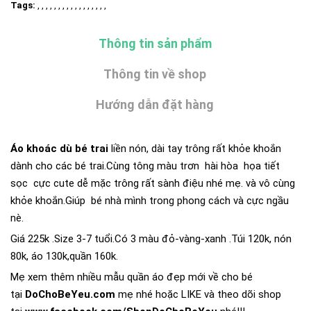
Tags:
, , , , , , , , , , , , , , , , ,
Thông tin sản phẩm
Thông tin về shop
Hướng dẫn đặt hàng
Áo khoác dù bé trai
liền nón, dài tay trông rất khỏe khoắn
dành cho các bé trai.Cùng tông màu trơn hài hòa họa tiết
sọc cực cute dễ mặc trông rất sành điệu nhé mẹ. và vô cùng
khỏe khoắn.Giúp bé nhà mình trong phong cách và cực ngầu
nè.
Giá 225k .Size 3-7 tuổi.Có 3 màu đỏ-vàng-xanh .Túi 120k, nón
80k, áo 130k,quần 160k.
Mẹ xem thêm nhiều mẫu quần áo đẹp mới về cho bé
tại
DoChoBeYeu.com
mẹ nhé hoặc LIKE và theo dõi shop