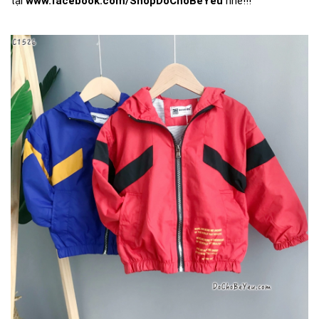
tại
www.facebook.com/ShopDoChoBeYeu
nhé!!!