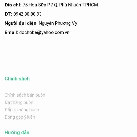
Địa chỉ:
75 Hoa Sữa P.7 Q. Phú Nhuận TPHCM
ĐT:
0942 80 80 93
Người đại diện:
Nguyễn Phương Vy
Email:
dochobe
@yahoo.com.v
n
Chính sách
Chính sách bán buôn
Đặt hàng buôn
Đổi trả hàng buôn
Đóng góp ý kiến
Hướng dẫn