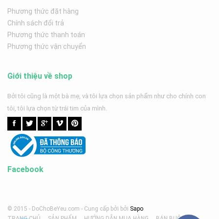
Phương thức đặt hàng
Chính sách đổi trả
Phương thức thanh toán
Phương thức vận chuyển
Giới thiệu về shop
Bởi tôi cũng là một bà mẹ, và tôi lựa chọn sản phẩm như cho chính con
tôi, tôi lựa chọn từ trái tim của mình.
Facebook
© 2015 - DoChoBeYeu.com -
Cung cấp bởi
bởi
Sapo
TRANG CHỦ
SẢN PHẨM
HƯỚNG DẪN MUA HÀNG
BÁN BUÔN