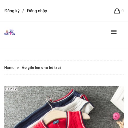
Đăng ký
/
Đăng nhập
0
Home
»
Áo gile len cho bé trai