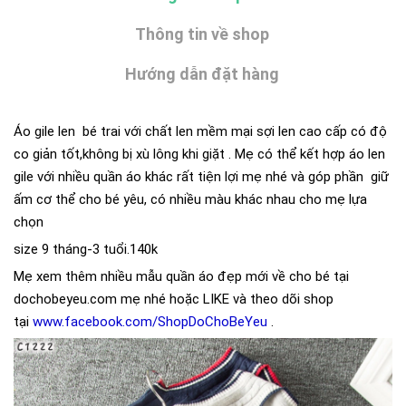
Thông tin về shop
Hướng dẫn đặt hàng
Áo gile len bé trai với chất len mềm mại sợi len cao cấp có độ
co giản tốt,không bị xù lông khi giặt . Mẹ có thể kết hợp áo len
gile với nhiều quần áo khác rất tiện lợi mẹ nhé và góp phần giữ
ấm cơ thể cho bé yêu, có nhiều màu khác nhau cho mẹ lựa
chọn
size 9 tháng-3 tuổi.140k
Mẹ xem thêm nhiều mẫu quần áo đẹp mới về cho bé tại
dochobeyeu.com mẹ nhé hoặc LIKE và theo dõi shop
tại
www.facebook.com/ShopDoChoBeYeu
.