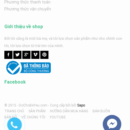
Phương thức thanh toán
Phương thức vận chuyển
Giới thiệu về shop
Bởi tôi cũng là một bà mẹ, và tôi lựa chọn sản phẩm như cho chính con
tôi, tôi lựa chọn từ trái tim của mình.
Facebook
© 2015 - DoChoBeYeu.com -
Cung cấp bởi
bởi
Sapo
TRANG CHỦ
SẢN PHẨM
HƯỚNG DẪN MUA HÀNG
BÁN BUÔN
BẢN ĐỒ
VỀ CHÚNG TÔI
YOUTUBE