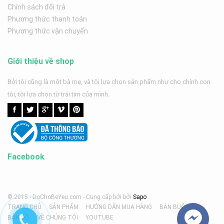
Chính sách đổi trả
Phương thức thanh toán
Phương thức vận chuyển
Giới thiệu về shop
Bởi tôi cũng là một bà mẹ, và tôi lựa chọn sản phẩm như cho chính con
tôi, tôi lựa chọn từ trái tim của mình.
Facebook
© 2015 - DoChoBeYeu.com -
Cung cấp bởi
bởi
Sapo
TRANG CHỦ
SẢN PHẨM
HƯỚNG DẪN MUA HÀNG
BÁN BUÔN
BẢN ĐỒ
VỀ CHÚNG TÔI
YOUTUBE