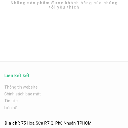
Những sản phẩm được khách hàng của chúng
tôi yêu thích
Liên kết kết
Thông tin website
Chính sách bảo mật
Tin tức
Liên hệ
Địa chỉ:
75 Hoa Sữa P.7 Q. Phú Nhuận TPHCM