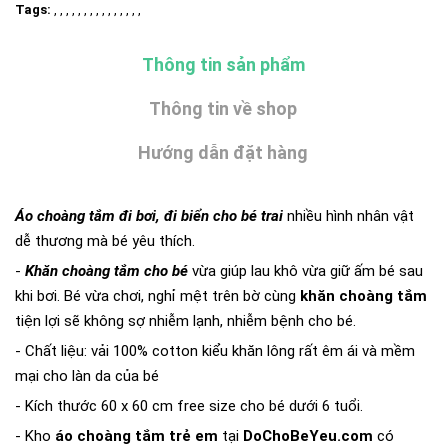
Tags:
, , , , , , , , , , , , , , ,
Thông tin sản phẩm
Thông tin về shop
Hướng dẫn đặt hàng
Áo choàng tắm đi bơi, đi biển cho bé trai
nhiều hình nhân vật
dễ thương mà bé yêu thích.
-
Khăn choàng tắm cho bé
vừa giúp lau khô vừa giữ ấm bé sau
khi bơi. Bé vừa chơi, nghỉ mệt trên bờ cùng
khăn choàng tắm
tiện lợi sẽ không sợ nhiễm lạnh, nhiễm bệnh cho bé.
- Chất liệu: vải 100% cotton kiểu khăn lông rất êm ái và mềm
mại cho làn da của bé
- Kích thước 60 x 60 cm free size cho bé dưới 6 tuổi.
- Kho
áo choàng tắm trẻ em
tại
DoChoBeYeu.com
có