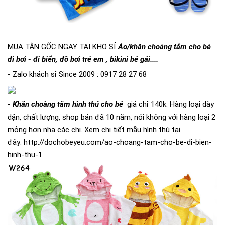
MUA TẬN GỐC NGAY TẠI KHO SỈ
Áo/khăn choàng tắm cho bé
đi bơi - đi biển, đồ bơi trẻ em , bikini bé gái....
- Zalo khách sỉ Since 2009 : 0917 28 27 68
- Khăn choàng tắm hình thú cho bé
giá chỉ 140k. Hàng loại dày
dặn, chất lượng, shop bán đã 10 năm, nói không với hàng loại 2
mỏng hơn nha các chị. Xem chi tiết mẫu hình thú tại
đây:
http://dochobeyeu.com/ao-choang-tam-cho-be-di-bien-
hinh-thu-1