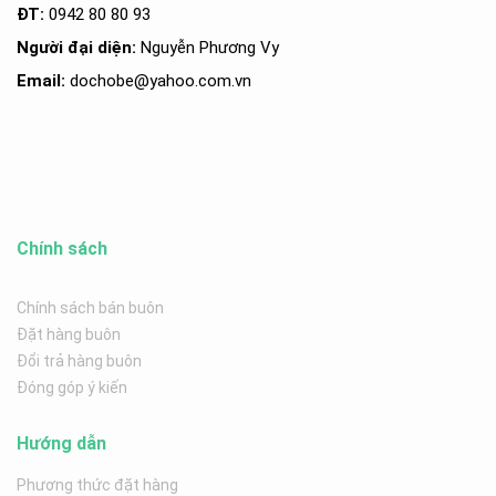
ĐT:
0942 80 80 93
Người đại diện:
Nguyễn Phương Vy
Email:
dochobe
@yahoo.com.v
n
Chính sách
Chính sách bán buôn
Đặt hàng buôn
Đổi trả hàng buôn
Đóng góp ý kiến
Hướng dẫn
Phương thức đặt hàng