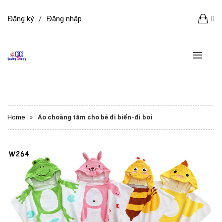
Đăng ký
/
Đăng nhập
0
Home
»
Áo choàng tắm cho bé đi biển-đi bơi