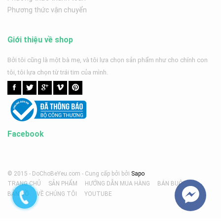
Phương thức vận chuyển
Giới thiệu về shop
Bởi tôi cũng là một bà mẹ, và tôi lựa chọn sản phẩm như cho chính con
tôi, tôi lựa chọn từ trái tim của mình.
Facebook
© 2015 - DoChoBeYeu.com -
Cung cấp bởi
bởi
Sapo
TRANG CHỦ
SẢN PHẨM
HƯỚNG DẪN MUA HÀNG
BÁN BUÔN
BẢN ĐỒ
VỀ CHÚNG TÔI
YOUTUBE