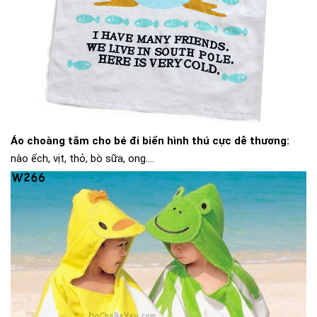
Áo choàng tắm cho bé đi biển hình thú cực dễ thương:
nào ếch, vịt, thỏ, bò sữa, ong....