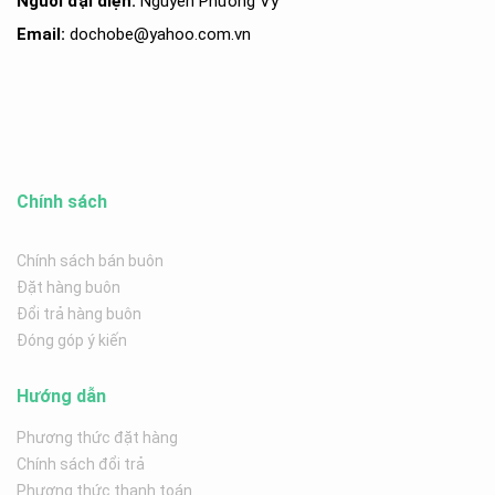
Người đại diện:
Nguyễn Phương Vy
Email:
dochobe
@yahoo.com.v
n
Chính sách
Chính sách bán buôn
Đặt hàng buôn
Đổi trả hàng buôn
Đóng góp ý kiến
Hướng dẫn
Phương thức đặt hàng
Chính sách đổi trả
Phương thức thanh toán