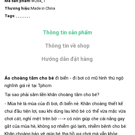
Mã sản phẩm:
W264_1
Thương hiệu:
Made in China
Tags:
, , , , , , , ,
Thông tin sản phẩm
Thông tin về shop
Hướng dẫn đặt hàng
Áo choàng tắm cho bé
đi biển - đi bơi có mũ hình thú ngộ
nghĩnh giá rẻ tại Tphcm
Tại sao phải sắm liền khăn choàng tắm cho bé?
- Mùa hè là mùa của đi bơi, đi biển nè. Khăn choàng thiết kế
chui đầu tiện lợi, sau khi dùng lau khô bé có thể vừa mặc vừa
chơi cát, nghỉ mệt trên bờ ---> có nón giúp che cái nắng gay
gắt của mùa hè, không sợ nhiễm gió lạnh, nhiễm bệnh cho bé.
Khăn choàng bảo vệ giúp bé tha hồ vui chơi mà vẫn khỏe