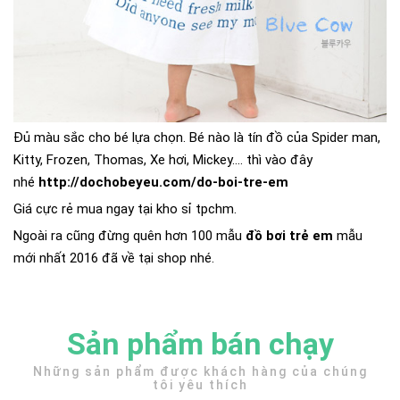
Đủ màu sắc cho bé lựa chọn. Bé nào là tín đồ của Spider man,
Kitty, Frozen, Thomas, Xe hơi, Mickey.... thì vào đây
nhé
http://dochobeyeu.com/do-boi-tre-em
Giá cực rẻ mua ngay tại kho sỉ tpchm.
Ngoài ra cũng đừng quên hơn 100 mẫu
đồ bơi trẻ em
mẫu
mới nhất 2016 đã về tại shop nhé.
Sản phẩm bán chạy
Những sản phẩm được khách hàng của chúng
tôi yêu thích