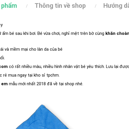
n phẩm
Thông tin về shop
Hướng dẫ
ey
ữ ấm bé sau khi bơi. Bé vừa chơi, nghỉ mệt trên bờ cùng
khăn choà
m ái và mềm mại cho làn da của bé
uổi.
com
có rất nhiều màu, nhiều hình nhân vật bé yêu thích. Lưu lại đư
cực rẻ mua ngay tại kho sỉ tpchm.
ẻ em
mẫu mới nhất 2018 đã về tại shop nhé.