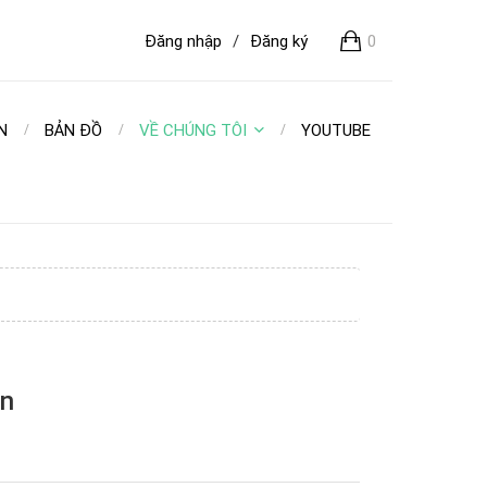
Đăng nhập
/
Đăng ký
0
N
BẢN ĐỒ
VỀ CHÚNG TÔI
YOUTUBE
ển