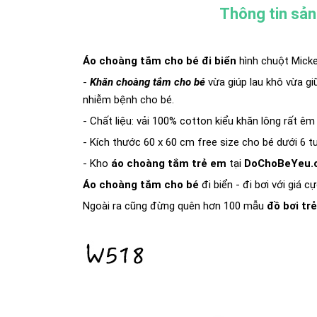
Thông tin sả
Áo choàng tắm cho bé đi biển
hình chuột Mick
-
Khăn choàng tắm cho bé
vừa giúp lau khô vừa gi
nhiễm bệnh cho bé.
- Chất liệu: vải 100% cotton kiểu khăn lông rất ê
- Kích thước 60 x 60 cm free size cho bé dưới 6 t
- Kho
áo choàng tắm trẻ em
tại
DoChoBeYeu.
Áo choàng tắm cho bé
đi biển - đi bơi với giá 
Ngoài ra cũng đừng quên hơn 100 mẫu
đồ bơi tr