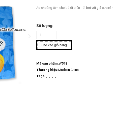
Áo choàng tắm cho bé đi biển - đi bơi với giá cực rẻ
Số lượng:
Cho vào giỏ hàng
Mã sản phẩm:
W518
Thương hiệu:
Made in China
Tags:
, , , , , , , ,