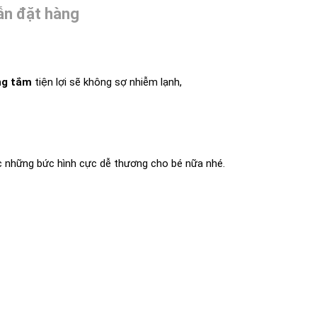
n đặt hàng
ng tắm
tiện lợi sẽ không sợ nhiễm lạnh,
ợc những bức hình cực dễ thương cho bé nữa nhé.