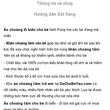
Thông tin về shop
Hướng dẫn đặt hàng
Áo choàng đi biển cho bé
hình Pony mà các bé đang mê
mẩn.
-
Khăn choàng tắm cho bé
giúp lau khô và giữ ấm bé sau khi
bơi. Bé vừa chơi, nghỉ mệt trên bờ cùng
khăn choàng tắm
tiện lợi sẽ không sợ nhiễm lạnh, nhiễm bệnh cho bé.
- Chất liệu: vải 100% cotton kiểu khăn lông rất êm ái và mềm
mại cho làn da của bé
- Kích thước 60 x 60 cm free size cho bé dưới 6 tuổi.
- Kho
áo choàng tắm trẻ em
tại
DoChoBeYeu.com
có
rất nhiều màu, nhiều hình nhân vật bé yêu thích. Lưu lại được
những bức hình cực dễ thương cho bé nữa nhé.
Áo choàng tắm cho bé
đi biển - đi bơi với giá cực rẻ mua
ngay tại kho sỉ tpchm.