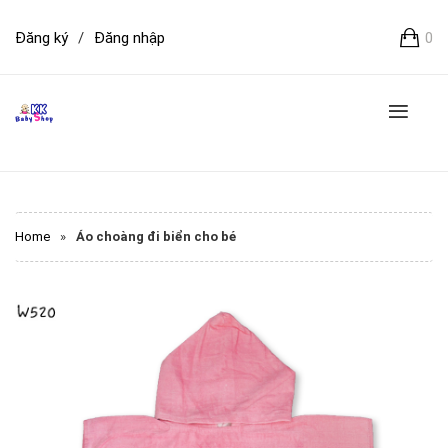
Đăng ký
/
Đăng nhập
0
Home
»
Áo choàng đi biển cho bé