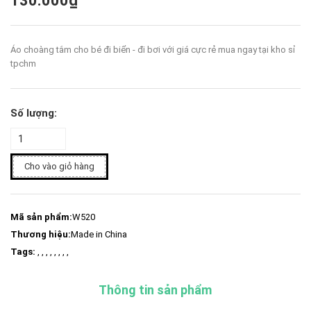
130.000₫
Áo choàng tắm cho bé đi biển - đi bơi với giá cực rẻ mua ngay tại kho sỉ
tpchm
Số lượng:
Cho vào giỏ hàng
Mã sản phẩm:
W520
Thương hiệu:
Made in China
Tags:
, , , , , , , ,
Thông tin sản phẩm