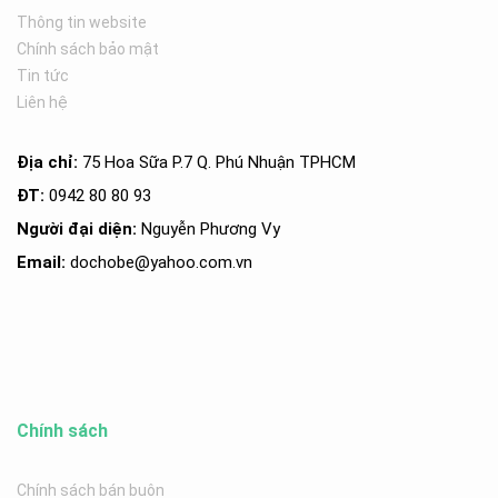
Thông tin website
Chính sách bảo mật
Tin tức
Liên hệ
Địa chỉ:
75 Hoa Sữa P.7 Q. Phú Nhuận TPHCM
ĐT:
0942 80 80 93
Người đại diện:
Nguyễn Phương Vy
Email:
dochobe
@yahoo.com.v
n
Chính sách
Chính sách bán buôn